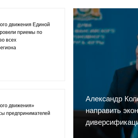
ого движения Единой
провели приемы по
во всех
региона
Александр Кол
ого движения»
направить эко
осы предпринимателей
диверсификац