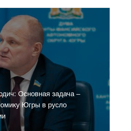
одич: Основная задача –
номику Югры в русло
ии