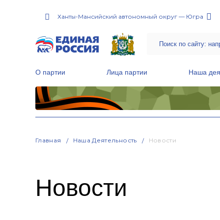
Ханты-Мансийский автономный округ — Югра
О партии
Лица партии
Наша дея
Местные общественные приемные Партии
Руководитель Региональной обще
Народная программа «Единой России»
Главная
Наша Деятельность
Новости
Новости