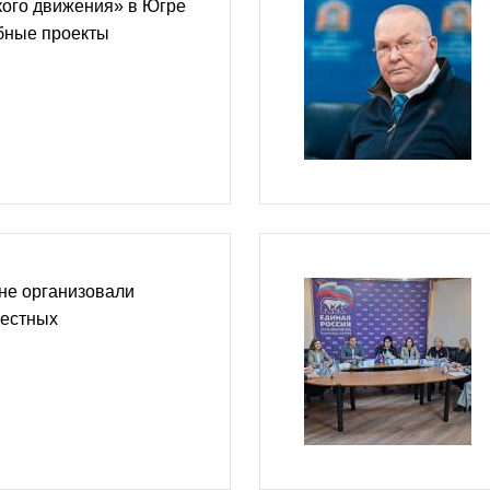
кого движения» в Югре
бные проекты
не организовали
местных