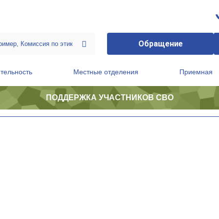
Обращение
тельность
Местные отделения
Приемная
ПОДДЕРЖКА УЧАСТНИКОВ СВО
ственной приемной Председателя Партии
Президиум регионального политического совета