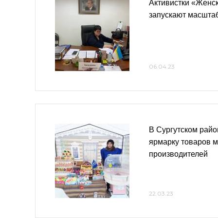
Активистки «Женс
запускают масшта
06.04.23
В Сургутском райо
ярмарку товаров 
производителей
22.03.23