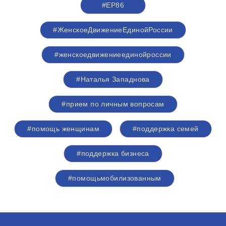
#ЕР86
#ЖенскоеДвижениеЕдинойРоссии
#женскоедвижениеединойроссии
#Наталья Западнова
#прием по личным вопросам
#помощь женщинам
#поддержка семей
#поддержка бизнеса
#помощьмобилизованным