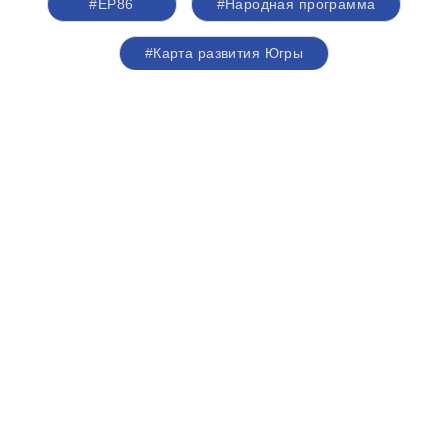
#ЕР86
#Народная программа
#Карта развития Югры
#День физкультурника
#новые спортивные объекты
#Руслан Кухарук
#Борис Хохряков
Николай Ташланов проинспектировал
работу плавполиклиники «Святитель
Лука» в Ханты-Мансийском районе
07 августа 2026,
12:18