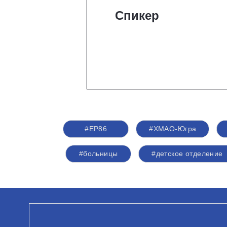
Спикер
#ЕР86
#ХМАО-Югра
#больницы
#детское отделение