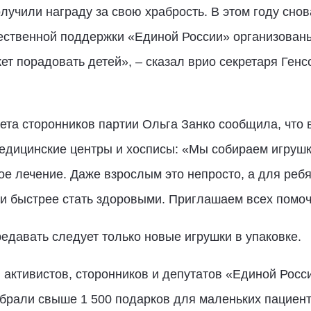
олучили награду за свою храбрость. В этом году сно
ественной поддержки «Единой России» организованы 
жет порадовать детей», – сказал врио секретаря Ген
та сторонников партии Ольга Занко сообщила, что 
дицинские центры и хосписы: «Мы собираем игрушки
 лечение. Даже взрослым это непросто, а для ребя
и быстрее стать здоровыми. Приглашаем всех помоч
давать следует только новые игрушки в упаковке.
 активистов, сторонников и депутатов «Единой Рос
брали свыше 1 500 подарков для маленьких пациент