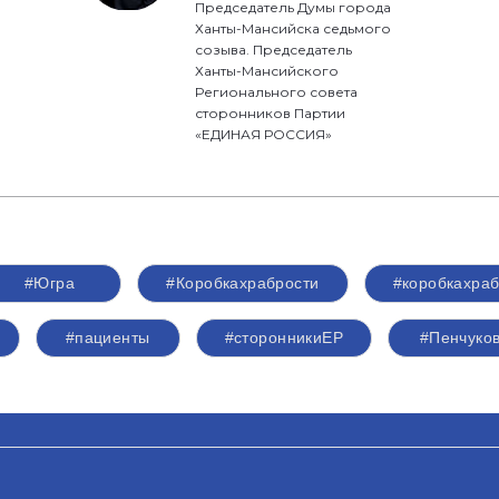
Председатель Думы города
Ханты-Мансийска седьмого
созыва. Председатель
Ханты-Мансийского
Регионального совета
сторонников Партии
«ЕДИНАЯ РОССИЯ»
#Югра
#Коробкахрабрости
#коробкахраб
#пациенты
#сторонникиЕР
#Пенчуко