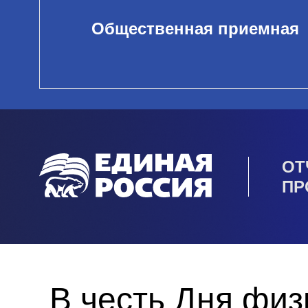
Общественная приемная
ОТ
ПР
В честь Дня физ