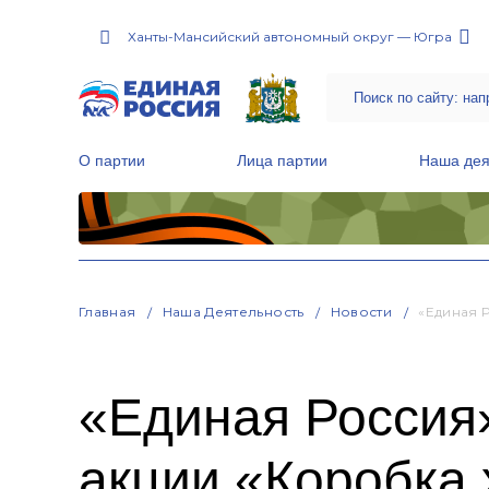
Ханты-Мансийский автономный округ — Югра
О партии
Лица партии
Наша дея
Местные общественные приемные Партии
Руководитель Региональной обще
Народная программа «Единой России»
Главная
Наша Деятельность
Новости
«Единая 
«Единая Россия»
акции «Коробка