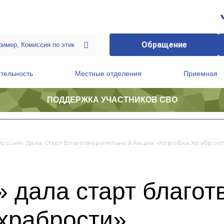
Обращение
тельность
Местные отделения
Приемная
ПОДДЕРЖКА УЧАСТНИКОВ СВО
ственной приемной Председателя Партии
Президиум регионального политического совета
Россия» Дала Старт Благотворительной Акции «Коробка Храброст
 дала старт благот
 храбрости»