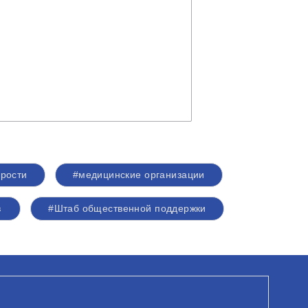
рости
#медицинские организации
в
#Штаб общественной поддержки