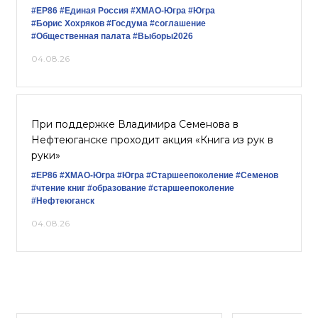
#ЕР86
#Единая Россия
#ХМАО-Югра
#Югра
#Борис Хохряков
#Госдума
#соглашение
#Общественная палата
#Выборы2026
04.08.26
При поддержке Владимира Семенова в
Нефтеюганске проходит акция «Книга из рук в
руки»
#ЕР86
#ХМАО-Югра
#Югра
#Старшеепоколение
#Семенов
#чтение книг
#образование
#старшеепоколение
#Нефтеюганск
04.08.26