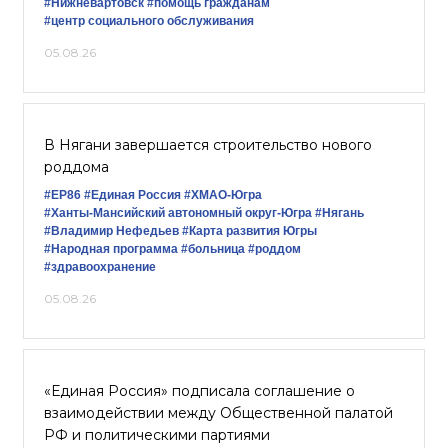
#Нижневартовск
#помощь гражданам
#центр социального обслуживания
05.08.26
В Нягани завершается строительство нового
роддома
#ЕР86
#Единая Россия
#ХМАО-Югра
#Ханты-Мансийский автономный округ-Югра
#Нягань
#Владимир Нефедьев
#Карта развития Югры
#Народная программа
#больница
#роддом
#здравоохранение
05.08.26
«Единая Россия» подписала соглашение о
взаимодействии между Общественной палатой
РФ и политическими партиями