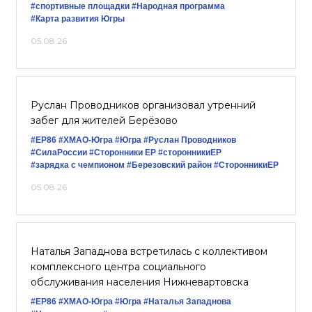
#спортивные площадки
#Народная программа
#Карта развития Югры
05.08.26
Руслан Проводников организовал утренний
забег для жителей Берёзово
#ЕР86
#ХМАО-Югра
#Югра
#Руслан Проводников
#СилаРоссии
#Сторонники ЕР
#сторонникиЕР
#зарядка с чемпионом
#Березовский район
#СторонникиЕР
05.08.26
Наталья Западнова встретилась с коллективом
комплексного центра социального
обслуживания населения Нижневартовска
#ЕР86
#ХМАО-Югра
#Югра
#Наталья Западнова