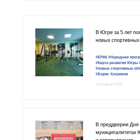
В Югре за 5 лет п
новых спортивных
#ЕР86
#Народная прог
#Карта развития Югры
#новые спортивные об
#Борис Хохряков
Сегодня 13:55
В преддверии Дня 
муниципалитетах 