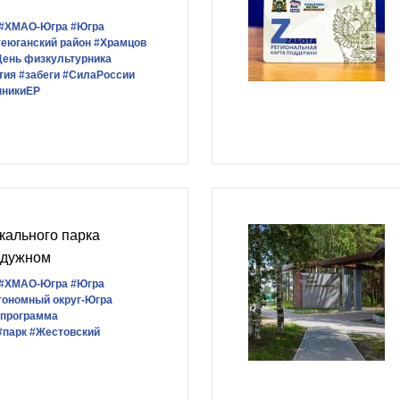
#ХМАО-Югра
#Югра
еюганский район
#Храмцов
День физкультурника
тия
#забеги
#СилаРоссии
нникиЕР
кального парка
адужном
#ХМАО-Югра
#Югра
тономный округ-Югра
 программа
#парк
#Жестовский