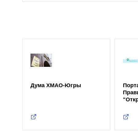
Дума ХМАО-Югры
Порт
Прав
"Отк