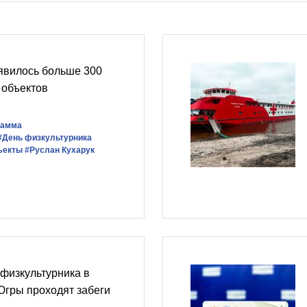
оявилось больше 300
 объектов
рамма
#День физкультурника
ъекты
#Руслан Кухарук
физкультурника в
Югры проходят забеги