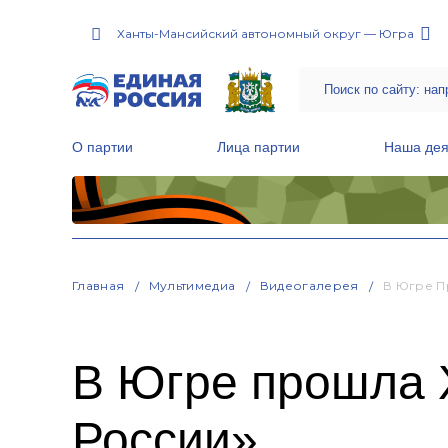
Ханты-Мансийский автономный округ — Югра
О партии
Лица партии
Наша дея
Местные общественные приемные Партии
Руководитель Региональной обще
Народная программа «Единой России»
Главная
Мультимедиа
Видеогалерея
В Югре П
В Югре прошла 
России»