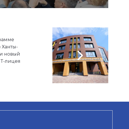
рамме
 Ханты-
и новый
IT-лицея