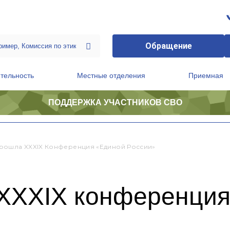
Обращение
тельность
Местные отделения
Приемная
ПОДДЕРЖКА УЧАСТНИКОВ СВО
ственной приемной Председателя Партии
Президиум регионального политического совета
рошла XXXIX Конференция «Единой России»
XXXIX конференция