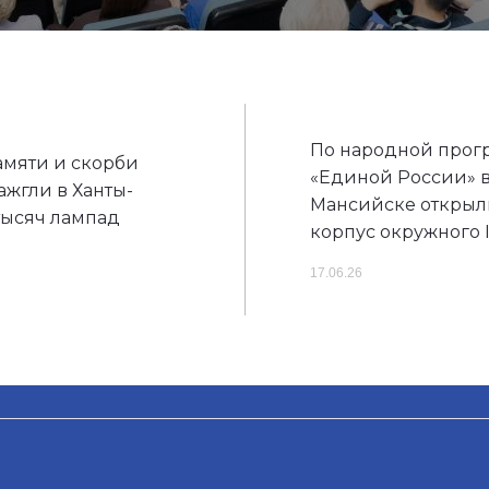
По народной прог
амяти и скорби
«Единой России» в
жгли в Ханты-
Мансийске открыл
тысяч лампад
корпус окружного 
17.06.26