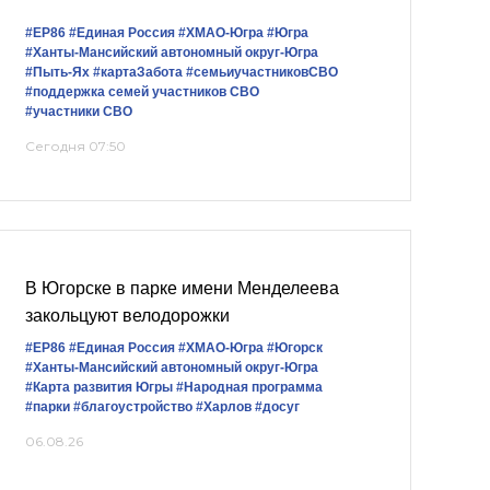
#ЕР86
#Единая Россия
#ХМАО-Югра
#Югра
#Ханты-Мансийский автономный округ-Югра
#Пыть-Ях
#картаЗабота
#семьиучастниковСВО
#поддержка семей участников СВО
#участники СВО
Сегодня 07:50
В Югорске в парке имени Менделеева
закольцуют велодорожки
#ЕР86
#Единая Россия
#ХМАО-Югра
#Югорск
#Ханты-Мансийский автономный округ-Югра
#Карта развития Югры
#Народная программа
#парки
#благоустройство
#Харлов
#досуг
06.08.26