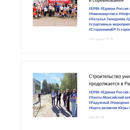
и соревнования
#ЕР86
#Единая Россия
#Нижневартовск
#Нефт
#Наталья Западнова
#
#спортивные мероприя
#СторонникиЕР
#сторо
Сегодня 10:19
Строительство уни
продолжается в Р
#ЕР86
#Единая Россия
#Ханты-Мансийский ав
#Радужный
#Народная
#Карта развития Югры
06.08.26