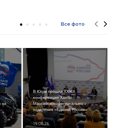
Все фото
В Югре прошла XXXIX
По н
конференция Ханты-
Росс
 на
Мансийского регионального
откр
отделения «Единой России»
IT-л
19.06.26
17.0