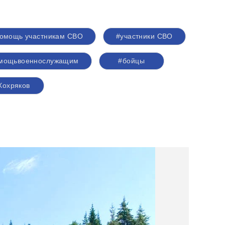
омощь участникам СВО
#участники СВО
мощьвоеннослужащим
#бойцы
Хохряков