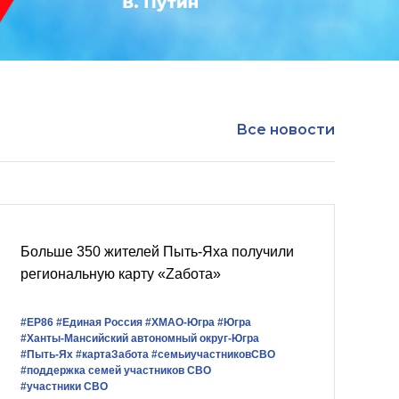
Все новости
Больше 350 жителей Пыть-Яха получили
региональную карту «Zабота»
#ЕР86
#Единая Россия
#ХМАО-Югра
#Югра
#Ханты-Мансийский автономный округ-Югра
#Пыть-Ях
#картаЗабота
#семьиучастниковСВО
#поддержка семей участников СВО
#участники СВО