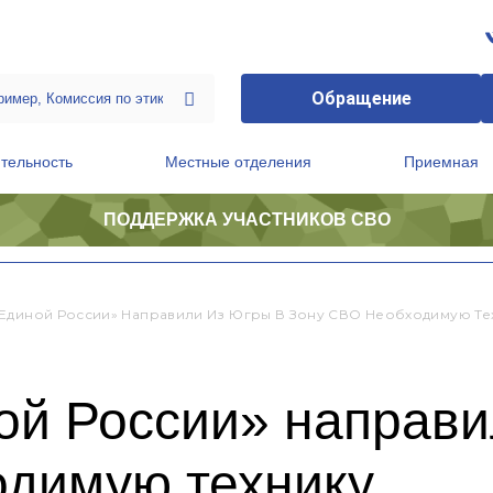
Обращение
тельность
Местные отделения
Приемная
ПОДДЕРЖКА УЧАСТНИКОВ СВО
ственной приемной Председателя Партии
Президиум регионального политического совета
«Единой России» Направили Из Югры В Зону СВО Необходимую Те
ой России» направи
одимую технику