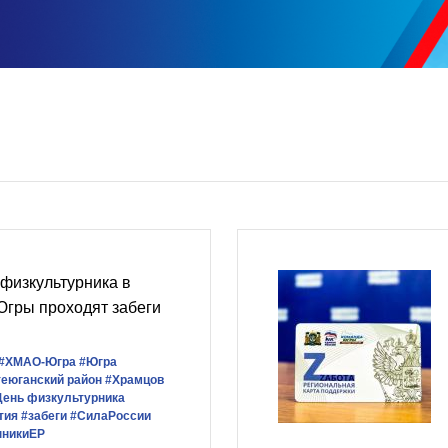
физкультурника в
Югры проходят забеги
#ХМАО-Югра
#Югра
еюганский район
#Храмцов
День физкультурника
тия
#забеги
#СилаРоссии
нникиЕР