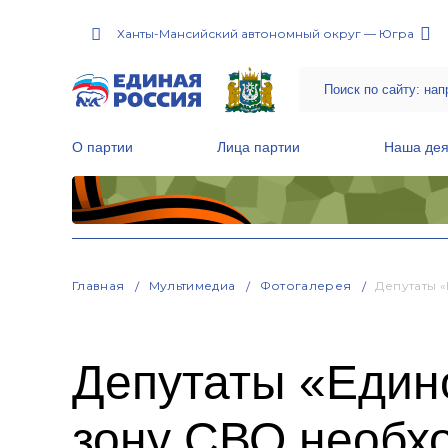
Ханты-Мансийский автономный округ — Югра
О партии
Лица партии
Наша дея
Местные общественные приемные Партии
Руководитель Региональной обще
Народная программа «Единой России»
Главная
Мультимедиа
Фотогалерея
Депутаты 
Депутаты «Един
зону СВО необх