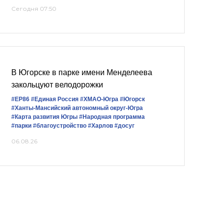
Сегодня 07:50
В Югорске в парке имени Менделеева
закольцуют велодорожки
#ЕР86
#Единая Россия
#ХМАО-Югра
#Югорск
#Ханты-Мансийский автономный округ-Югра
#Карта развития Югры
#Народная программа
#парки
#благоустройство
#Харлов
#досуг
06.08.26