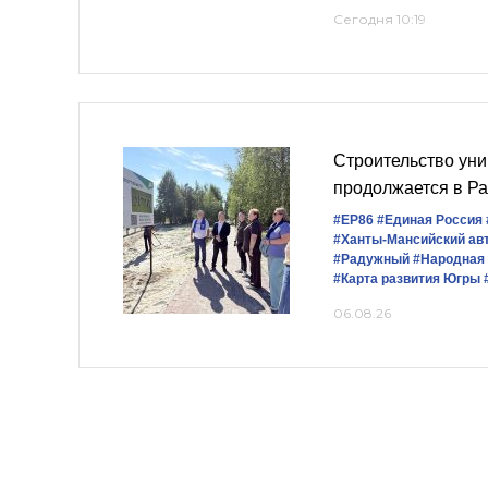
Сегодня 10:19
Строительство уни
продолжается в Р
#ЕР86
#Единая Россия
#Ханты-Мансийский ав
#Радужный
#Народная
#Карта развития Югры
06.08.26