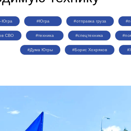
-Югра
#Югра
#отправка груза
#п
ов СВО
#техника
#спецтехника
#по
#Дума Югры
#Борис Хохряков
#