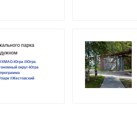
кального парка
адужном
#ХМАО-Югра
#Югра
тономный округ-Югра
 программа
#парк
#Жестовский