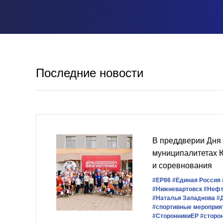
Последние новости
В преддверии Дня 
муниципалитетах 
и соревнования
#ЕР86
#Единая Россия
#Нижневартовск
#Нефт
#Наталья Западнова
#
#спортивные мероприя
#СторонникиЕР
#сторо