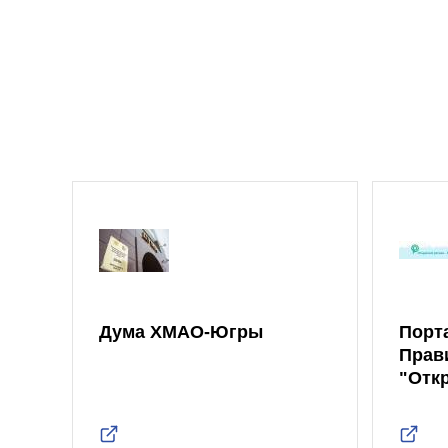
Дума ХМАО-Югры
Порт
Прав
"Отк