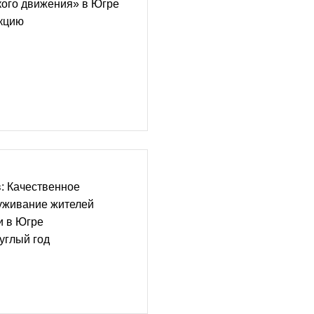
кого движения» в Югре
акцию
: Качественное
уживание жителей
и в Югре
углый год