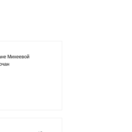
ане Михеевой
рчан