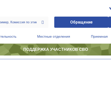
Обращение
тельность
Местные отделения
Приемная
ПОДДЕРЖКА УЧАСТНИКОВ СВО
ственной приемной Председателя Партии
Президиум регионального политического совета