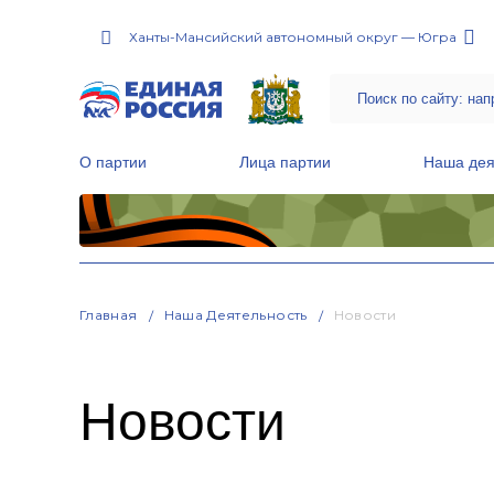
Ханты-Мансийский автономный округ — Югра
О партии
Лица партии
Наша дея
Местные общественные приемные Партии
Руководитель Региональной обще
Народная программа «Единой России»
Главная
Наша Деятельность
Новости
Новости