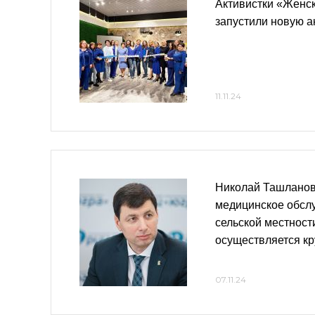
Активистки «Женс
запустили новую 
11.11.24
Николай Ташланов
медицинское обсл
сельской местност
осуществляется кр
07.11.24