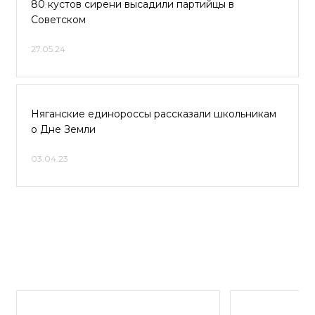
80 кустов сирени высадили партийцы в
Советском
27.05.24
Няганские единороссы рассказали школьникам
о Дне Земли
03.04.23