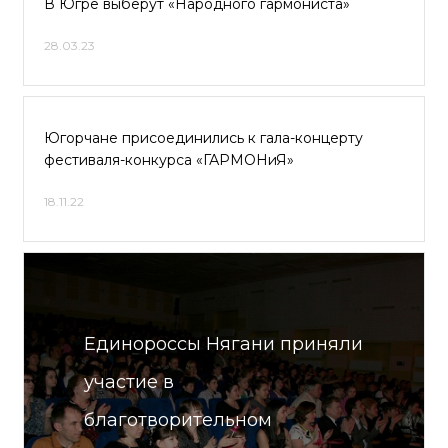
В Югре выберут «Народного гармониста»
28.03.23
Югорчане присоединились к гала-концерту
фестиваля-конкурса «ГАРМОНиЯ»
18.11.22
Единороссы Нягани приняли
участие в
благотворительном