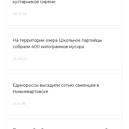
кустарников сирени
09.10.23
На территории озера Школьное партийцы
собрали 400 килограммов мусора
29.05.23
Единороссы высадили сотню саженцев в
Нижневартовске
01.10.18