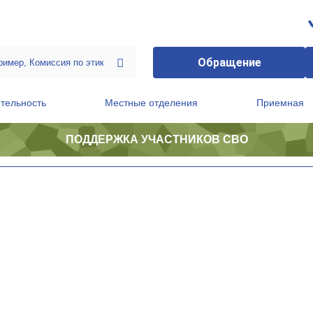
Обращение
тельность
Местные отделения
Приемная
ПОДДЕРЖКА УЧАСТНИКОВ СВО
ственной приемной Председателя Партии
Президиум регионального политического совета