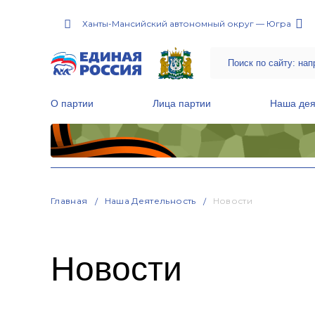
Ханты-Мансийский автономный округ — Югра
О партии
Лица партии
Наша дея
Местные общественные приемные Партии
Руководитель Региональной обще
Народная программа «Единой России»
Главная
Наша Деятельность
Новости
Новости