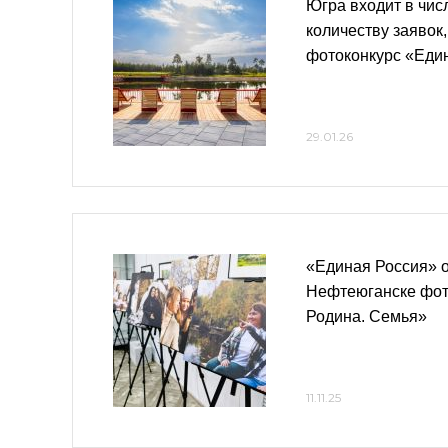
Югра входит в чис
количеству заявок
фотоконкурс «Еди
29.01.26
«Единая Россия» 
Нефтеюганске фот
Родина. Семья»
11.11.25