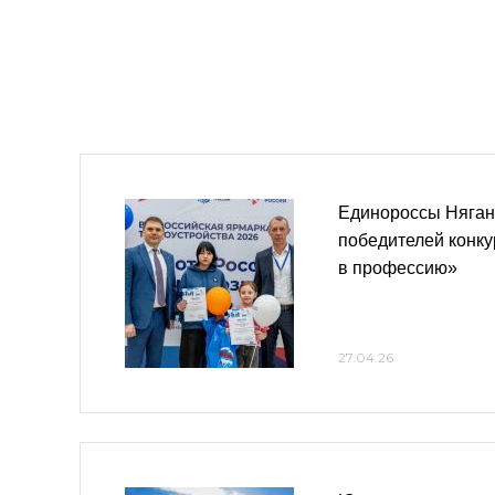
Единороссы Няган
победителей конк
в профессию»
27.04.26