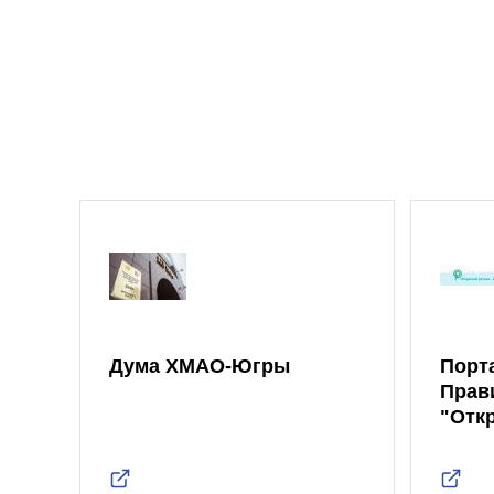
Дума ХМАО-Югры
Порт
Прав
"Отк