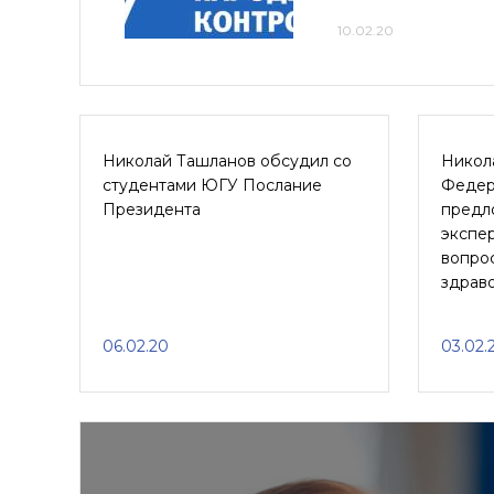
10.02.20
Николай Ташланов обсудил со
Никол
студентами ЮГУ Послание
Федер
Президента
предл
экспе
вопро
здрав
06.02.20
03.02.