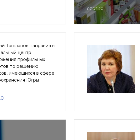
07.02.20
ай Ташланов направил в
альный центр
ожения профильных
ртов по решению
сов, имеющихся в сфере
оохранения Югры
20