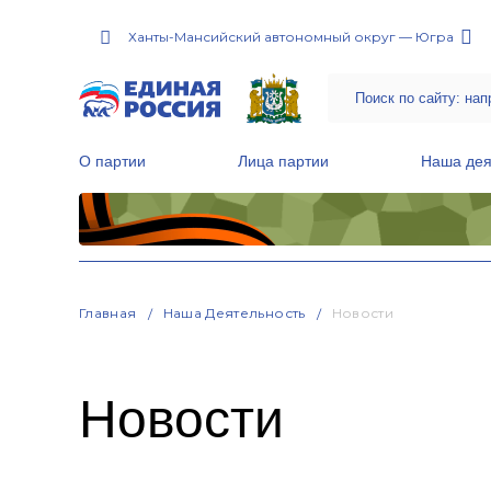
Ханты-Мансийский автономный округ — Югра
О партии
Лица партии
Наша дея
Местные общественные приемные Партии
Руководитель Региональной обще
Народная программа «Единой России»
Главная
Наша Деятельность
Новости
Новости