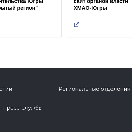
ительства Югры
сайт органов власти
рытый регион"
ХМАО-Югры
ртии
Региональные отделения
ы пресс-службы