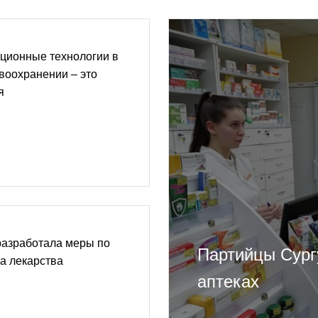
ционные технологии в
воохранении – это
я
разработала меры по
Партийцы Сург
а лекарства
аптеках