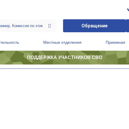
Обращение
тельность
Местные отделения
Приемная
ПОДДЕРЖКА УЧАСТНИКОВ СВО
ственной приемной Председателя Партии
Президиум регионального политического совета