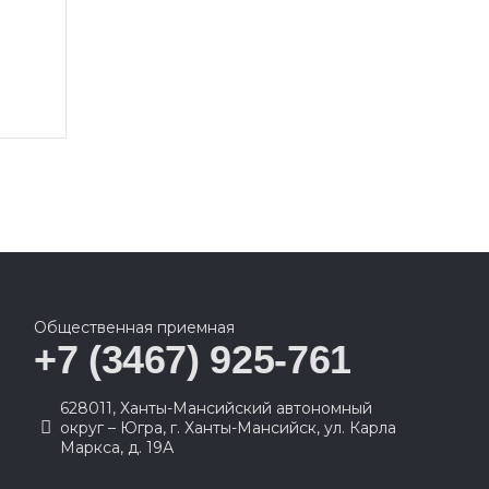
Общественная приемная
+7 (3467) 925-761
628011, Ханты-Мансийский автономный
округ – Югра, г. Ханты-Мансийск, ул. Карла
Маркса, д. 19А