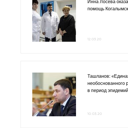
Инна Лосева оказ
помощь Когалымск
12.03.20
Ташланов: «Единая
необоснованного р
в период эпидеми
10.03.20