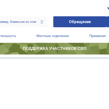
Обращение
тельность
Местные отделения
Приемная
ПОДДЕРЖКА УЧАСТНИКОВ СВО
ственной приемной Председателя Партии
Президиум регионального политического совета