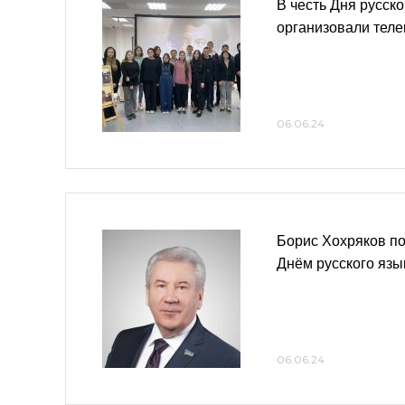
В честь Дня русск
организовали теле
06.06.24
Борис Хохряков по
Днём русского язы
06.06.24