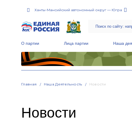
Ханты-Мансийский автономный округ — Югра
О партии
Лица партии
Наша дея
Местные общественные приемные Партии
Руководитель Региональной обще
Народная программа «Единой России»
Главная
Наша Деятельность
Новости
Новости