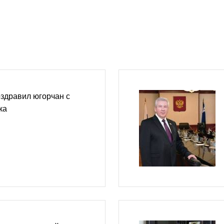
здравил югорчан с
ка