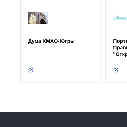
Дума ХМАО-Югры
Порт
Прав
"Отк