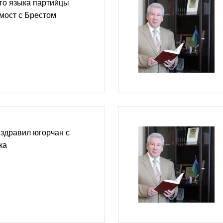
ого языка партийцы
мост с Брестом
здравил югорчан с
ка