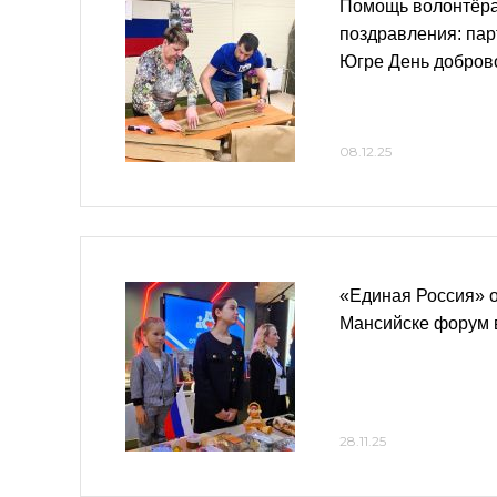
Помощь волонтёра
поздравления: пар
Югре День добров
08.12.25
«Единая Россия» о
Мансийске форум 
28.11.25