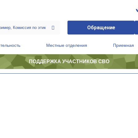
Обращение
тельность
Местные отделения
Приемная
ПОДДЕРЖКА УЧАСТНИКОВ СВО
ственной приемной Председателя Партии
Президиум регионального политического совета