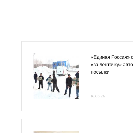
«Единая Россия» о
«за ленточку» авт
посылки
16.03.26