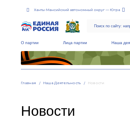
Ханты-Мансийский автономный округ — Югра
О партии
Лица партии
Наша дея
Местные общественные приемные Партии
Руководитель Региональной обще
Народная программа «Единой России»
Главная
Наша Деятельность
Новости
Новости