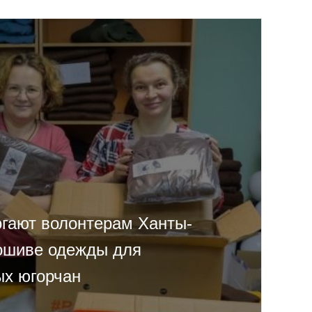
гают волонтерам Ханты-
ошиве одежды для
х югорчан