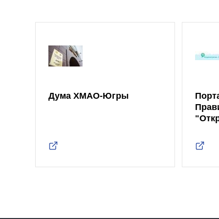
Дума ХМАО-Югры
Порт
Прав
"Отк