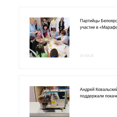
Партийцы Белоярс
участие в «Мараф
20.03.23
Андрей Ковальски
поддержали покач