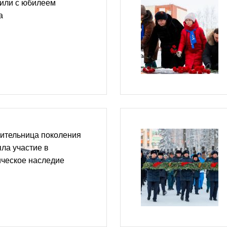
или с юбилеем
а
вительница поколения
ла участие в
ическое наследие