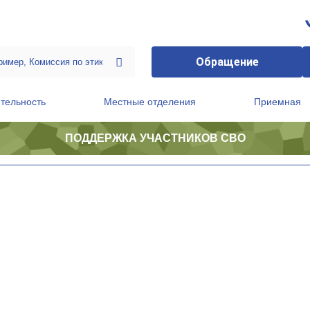
Обращение
тельность
Местные отделения
Приемная
ПОДДЕРЖКА УЧАСТНИКОВ СВО
ственной приемной Председателя Партии
Президиум регионального политического совета