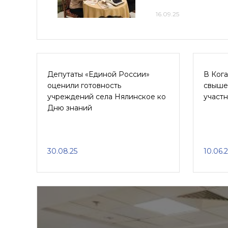
16.09.25
Депутаты «Единой России»
В Ког
оценили готовность
свыше 
учреждений села Нялинское ко
участ
Дню знаний
30.08.25
10.06.2