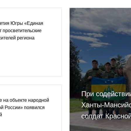
летия Югры «Единая
т просветительские
жителей региона
При содействи
е на объекте народной
Ханты-Мансийс
й России» появился
солдат Красно
й