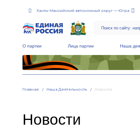
Ханты-Мансийский автономный округ — Югра
О партии
Лица партии
Наша дея
Местные общественные приемные Партии
Руководитель Региональной обще
Народная программа «Единой России»
Главная
Наша Деятельность
Новости
Новости