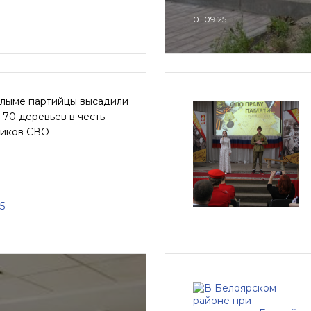
01.09.25
алыме партийцы высадили
70 деревьев в честь
ников СВО
5