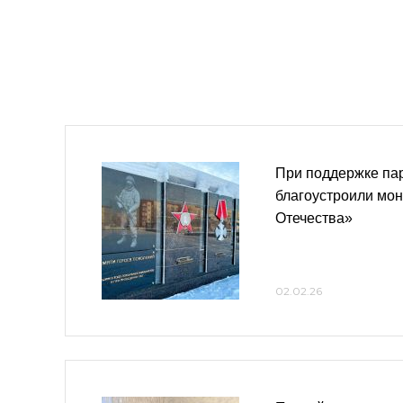
При поддержке пар
благоустроили мо
Отечества»
02.02.26