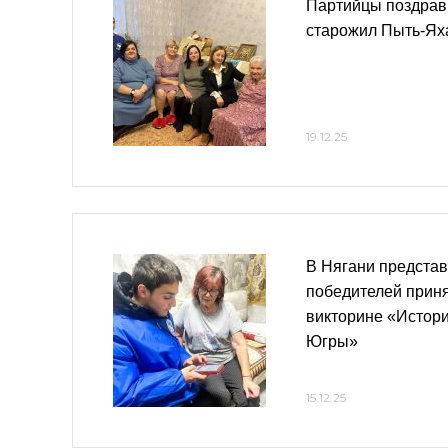
Партийцы поздрав
старожил Пыть-Ях
19.12.25
В Нягани предста
победителей приня
викторине «Истор
Югры»
15.12.25