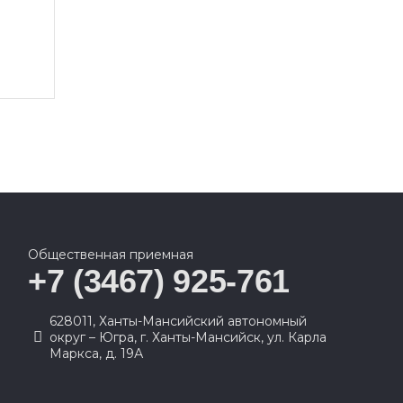
Общественная приемная
+7 (3467) 925-761
628011, Ханты-Мансийский автономный
округ – Югра, г. Ханты-Мансийск, ул. Карла
Маркса, д. 19А