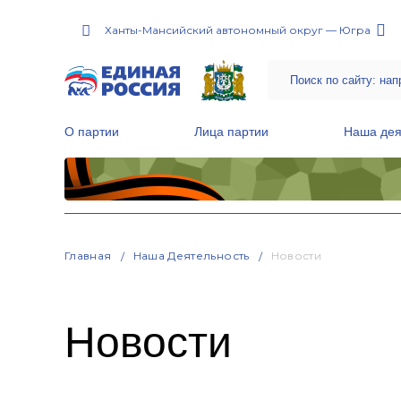
Ханты-Мансийский автономный округ — Югра
О партии
Лица партии
Наша дея
Местные общественные приемные Партии
Руководитель Региональной обще
Народная программа «Единой России»
Главная
Наша Деятельность
Новости
Новости