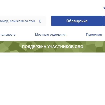
Обращение
тельность
Местные отделения
Приемная
ПОДДЕРЖКА УЧАСТНИКОВ СВО
ственной приемной Председателя Партии
Президиум регионального политического совета