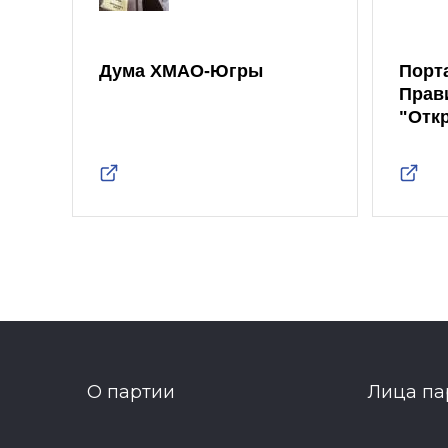
Дума ХМАО-Югры
Порт
Прав
"Отк
О партии
Лица па