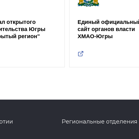
ал открытого
Единый официальны
ительства Югры
сайт органов власти
рытый регион"
ХМАО-Югры
ртии
Региональные отделения