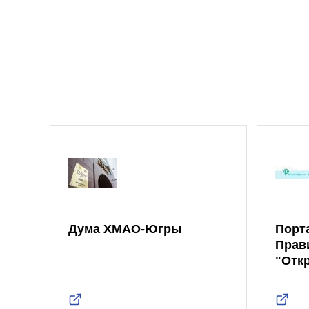
Дума ХМАО-Югры
Порт
Прав
"Отк