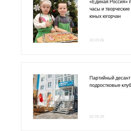
«Единая Россия» 
часы и творческие
юных югорчан
20.01.26
Партийный десант
подростковые клу
22.09.25