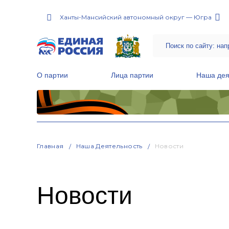
Ханты-Мансийский автономный округ — Югра
О партии
Лица партии
Наша дея
Местные общественные приемные Партии
Руководитель Региональной обще
Народная программа «Единой России»
Главная
Наша Деятельность
Новости
Новости