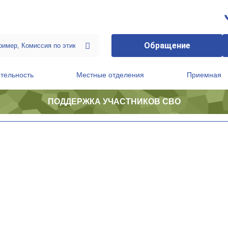
Обращение
тельность
Местные отделения
Приемная
ПОДДЕРЖКА УЧАСТНИКОВ СВО
ственной приемной Председателя Партии
Президиум регионального политического совета