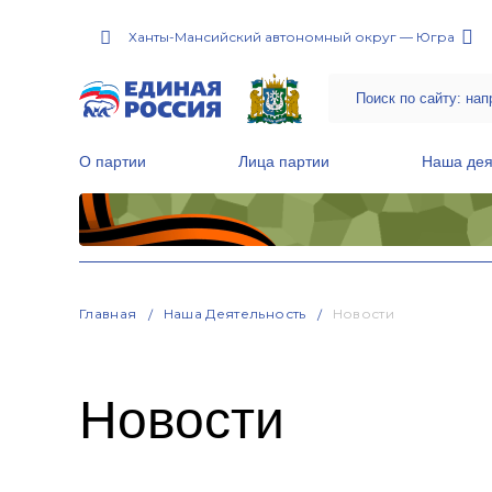
Ханты-Мансийский автономный округ — Югра
О партии
Лица партии
Наша дея
Местные общественные приемные Партии
Руководитель Региональной обще
Народная программа «Единой России»
Главная
Наша Деятельность
Новости
Новости