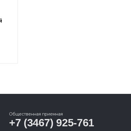
й
Общественная приемная
+7 (3467) 925-761