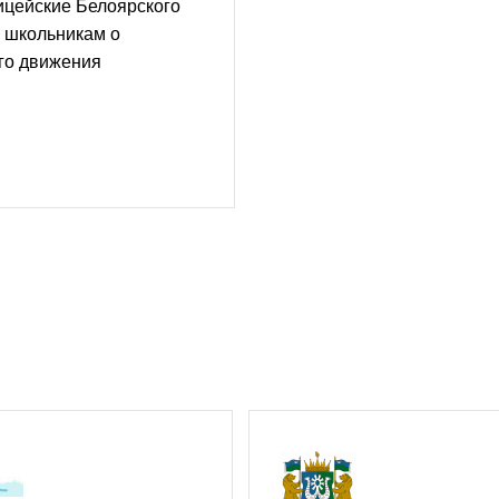
ицейские Белоярского
 школьникам о
го движения