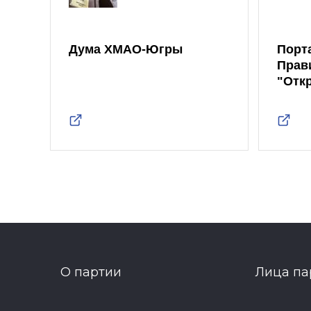
Дума ХМАО-Югры
Порт
Прав
"Отк
О партии
Лица па