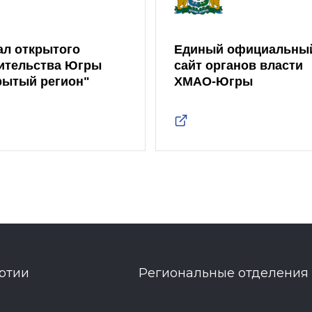
ал открытого
Единый официальны
ительства Югры
сайт органов власти
рытый регион"
ХМАО-Югры
ртии
Региональные отделения