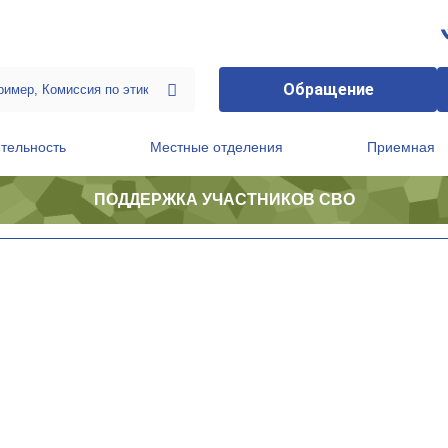
Обращение
тельность
Местные отделения
Приемная
ПОДДЕРЖКА УЧАСТНИКОВ СВО
ственной приемной Председателя Партии
Президиум регионального политического совета