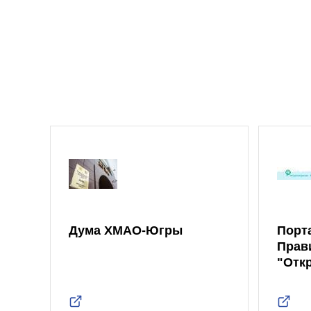
Дума ХМАО-Югры
Порт
Прав
"Отк