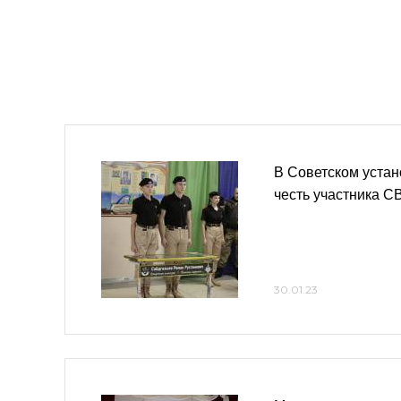
В Советском устан
честь участника С
30.01.23