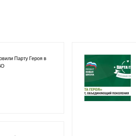
овили Парту Героя в
ВО