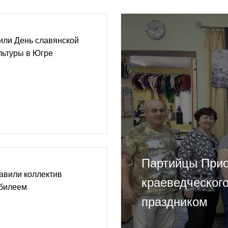
или День славянской
льтуры в Югре
Партийцы Прио
авили коллектив
краеведческог
юбилеем
праздником