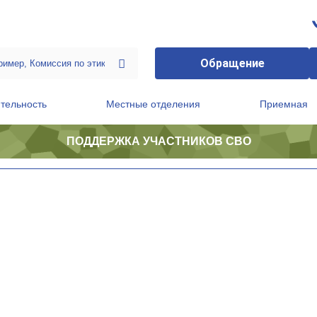
Обращение
тельность
Местные отделения
Приемная
ПОДДЕРЖКА УЧАСТНИКОВ СВО
ственной приемной Председателя Партии
Президиум регионального политического совета