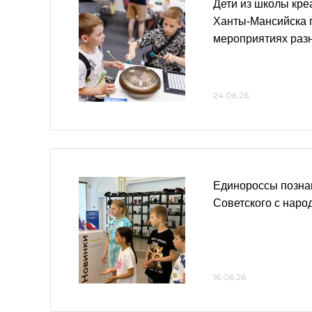
Дети из школы кре
Ханты-Мансийска 
мероприятиях раз
24.06.26
Единороссы позна
Советского с нар
16.06.26