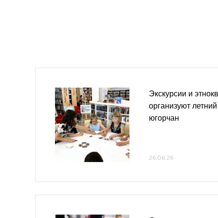
Экскурсии и этнок
организуют летний
югорчан
26.06.26