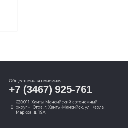
Общественная приемная
+7 (3467) 925-761
628011, Ханты-Мансийский автономный
округ – Югра, г. Ханты-Мансийск, ул. Карла
Маркса, д. 19А