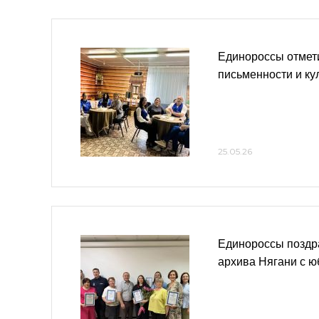
Единороссы отмет
письменности и ку
25.05.26
Единороссы поздр
архива Нягани с 