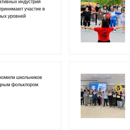
ативных индустрий
принимают участие в
ных уровней
комили школьников
одным фольклором