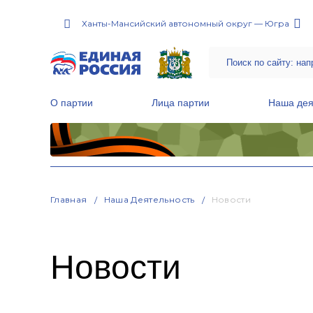
Ханты-Мансийский автономный округ — Югра
О партии
Лица партии
Наша дея
Местные общественные приемные Партии
Руководитель Региональной обще
Народная программа «Единой России»
Главная
Наша Деятельность
Новости
Новости