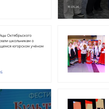
19.05.26
йцы Октябрьского
азали школьникам о
щемся югорском учёном
26