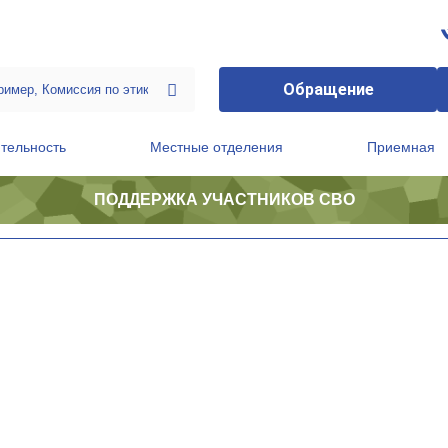
Обращение
тельность
Местные отделения
Приемная
ПОДДЕРЖКА УЧАСТНИКОВ СВО
ственной приемной Председателя Партии
Президиум регионального политического совета