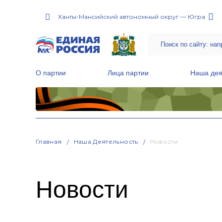
Ханты-Мансийский автономный округ — Югра
О партии
Лица партии
Наша дея
Местные общественные приемные Партии
Руководитель Региональной обще
Народная программа «Единой России»
Главная
Наша Деятельность
Новости
Новости