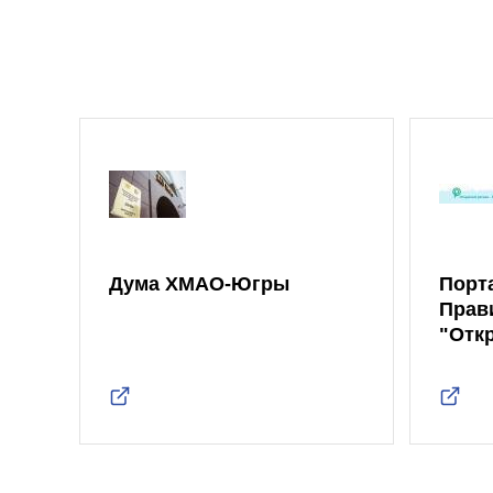
Дума ХМАО-Югры
Порт
Прав
"Отк