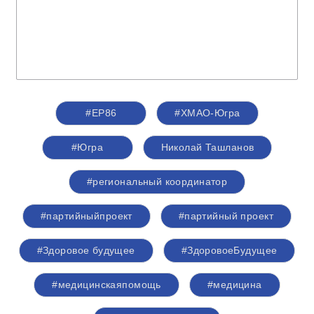
#ЕР86
#ХМАО-Югра
#Югра
Николай Ташланов
#региональный координатор
#партийныйпроект
#партийный проект
#Здоровое будущее
#ЗдоровоеБудущее
#медицинскаяпомощь
#медицина