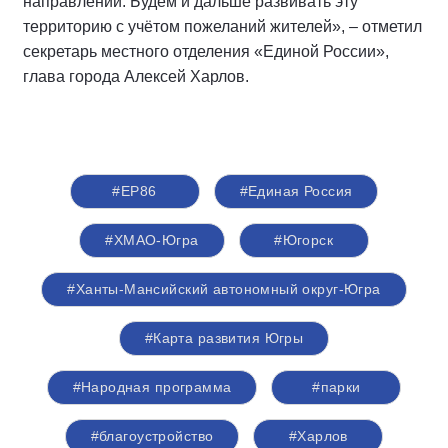
направлении. Будем и дальше развивать эту
территорию с учётом пожеланий жителей», – отметил
секретарь местного отделения «Единой России»,
глава города Алексей Харлов.
#ЕР86
#Единая Россия
#ХМАО-Югра
#Югорск
#Ханты-Мансийский автономный округ-Югра
#Карта развития Югры
#Народная программа
#парки
#благоустройство
#Харлов