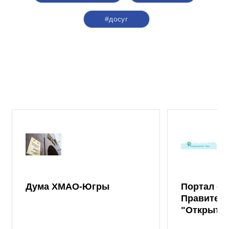
#досуг
Дума ХМАО-Югры
Портал от
Правител
"Открыты