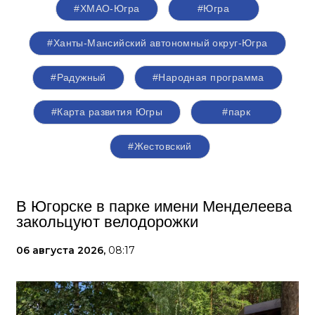
#ХМАО-Югра
#Югра
#Ханты-Мансийский автономный округ-Югра
#Радужный
#Народная программа
#Карта развития Югры
#парк
#Жестовский
В Югорске в парке имени Менделеева
закольцуют велодорожки
06 августа 2026,
08:17