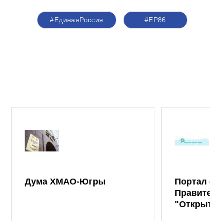
#ЕдинаяРоссия
#ЕР86
Дума ХМАО-Югры
Портал от
Правител
"Открыты