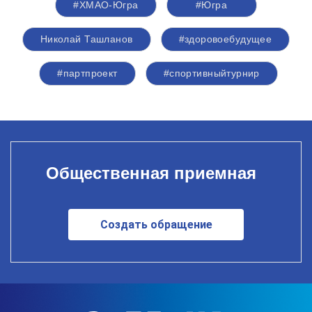
#ХМАО-Югра
#Югра
Николай Ташланов
#здоровоебудущее
#партпроект
#спортивныйтурнир
Общественная приемная
Создать обращение