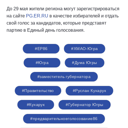
До 29 мая жители региона могут зарегистрироваться
на сайте
PG.ER.RU
в качестве избирателей и отдать
свой голос за кандидатов, которые представят
партию в Единый день голосования.
#ЕР86
#ХМАО-Югра
#Югра
#Дума Югры
#заместитель губернатора
#Правительство
#Руслан Кухарук
#Кухарук
#Губернатор Югры
#предварительноеголосование86