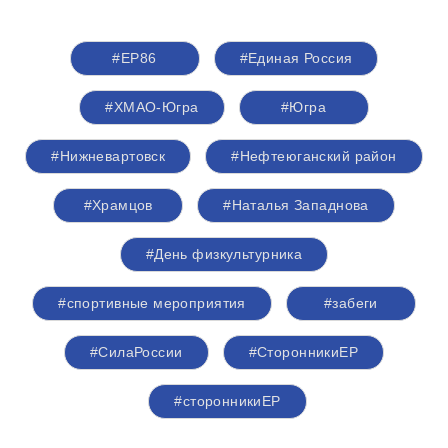
#ЕР86
#Единая Россия
#ХМАО-Югра
#Югра
#Нижневартовск
#Нефтеюганский район
#Храмцов
#Наталья Западнова
#День физкультурника
#спортивные мероприятия
#забеги
#СилаРоссии
#СторонникиЕР
#сторонникиЕР