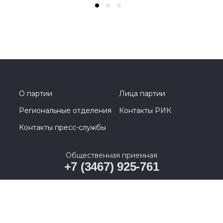
О партии
Лица партии
Региональные отделения
Контакты РИК
Контакты пресс-службы
Общественная приемная
+7 (3467) 925-761
628011, Ханты-Мансийский автономный округ –
Югра, г. Ханты-Мансийск, ул. Карла Маркса, д. 19А