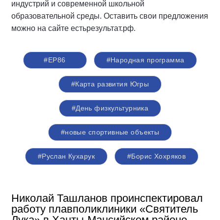
индустрий и современной школьной
образовательной среды. Оставить свои предложения
можно на сайте естьрезультат.рф.
#ЕР86
#Народная программа
#Карта развития Югры
#День физкультурника
#новые спортивные объекты
#Руслан Кухарук
#Борис Хохряков
Николай Ташланов проинспектировал
работу плавполиклиники «Святитель
Лука» в Ханты-Мансийском районе