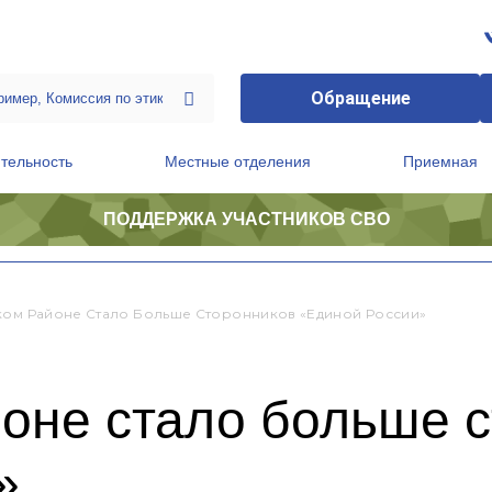
Обращение
тельность
Местные отделения
Приемная
ПОДДЕРЖКА УЧАСТНИКОВ СВО
ственной приемной Председателя Партии
Президиум регионального политического совета
ком Районе Стало Больше Сторонников «Единой России»
йоне стало больше 
»