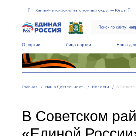
Ханты-Мансийский автономный округ — Югра
О партии
Лица партии
Наша дея
Местные общественные приемные Партии
Руководитель Региональной обще
Народная программа «Единой России»
Главная
Наша Деятельность
Новости
В Советс
В Советском ра
«Единой России