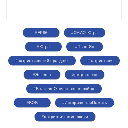
#ЕР86
#ХМАО-Югра
#Югра
#Пыть-Ях
#патриотический праздник
#патриотизм
#Эшелон
#ретропоезд
#Великая Отечественая война
#ВОВ
#ИсторическаяПамять
#патриотические акции