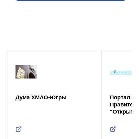
Дума ХМАО-Югры
Портал от
Правител
"Открыты