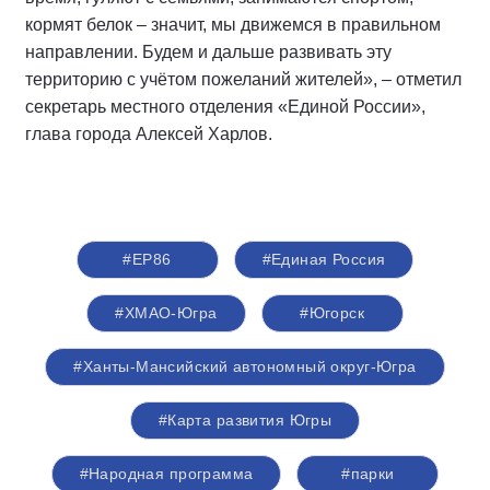
кормят белок – значит, мы движемся в правильном
направлении. Будем и дальше развивать эту
территорию с учётом пожеланий жителей», – отметил
секретарь местного отделения «Единой России»,
глава города Алексей Харлов.
#ЕР86
#Единая Россия
#ХМАО-Югра
#Югорск
#Ханты-Мансийский автономный округ-Югра
#Карта развития Югры
#Народная программа
#парки