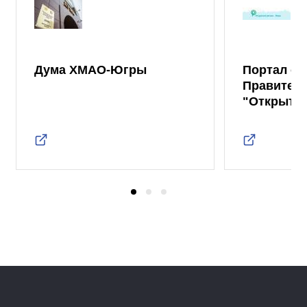
Дума ХМАО-Югры
Портал от
Правител
"Открыты