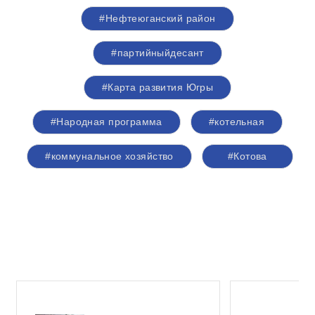
#Нефтеюганский район
#партийныйдесант
#Карта развития Югры
#Народная программа
#котельная
#коммунальное хозяйство
#Котова