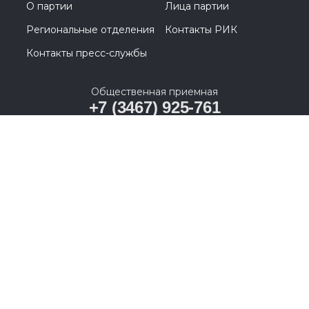
О партии
Лица партии
Региональные отделения
Контакты РИК
Контакты пресс-службы
Общественная приемная
+7 (3467) 925-761
628011, Ханты-Мансийский автономный округ –
Югра, г. Ханты-Мансийск, ул. Карла Маркса, д. 19А
© 2005-2026, Партия «Единая Россия». Все права защищены.
При полном или частичном использовании материалов
ссылка на ресурс обязательна.