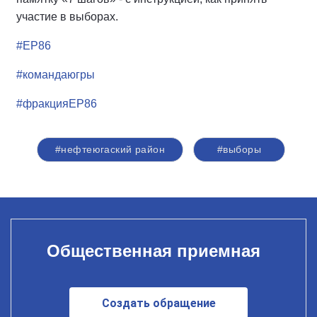
участие в выборах.
#ЕР86
#командаюгры
#фракцияЕР86
#нефтеюгаский район
#выборы
Общественная приемная
Создать обращение