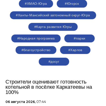
#ХМАО-Югра
#Югорск
#Ханты-Мансийский автономный округ-Югра
#Карта развития Югры
#Народная программа
#парки
#благоустройство
#Харлов
#досуг
Строители оценивают готовность
котельной в посёлке Каркатеевы на
100%
06 августа 2026,
07:44