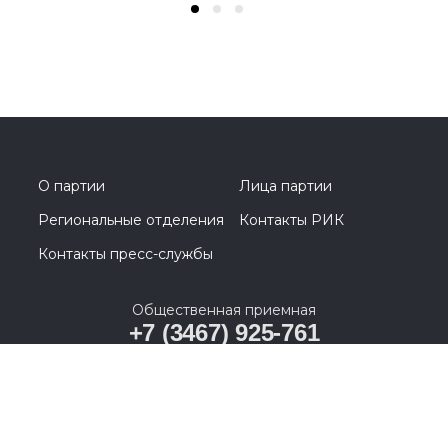
О партии
Лица партии
Региональные отделения
Контакты РИК
Контакты пресс-службы
Общественная приемная
+7 (3467) 925-761
628011, Ханты-Мансийский автономный округ –
Югра, г. Ханты-Мансийск, ул. Карла Маркса, д. 19А