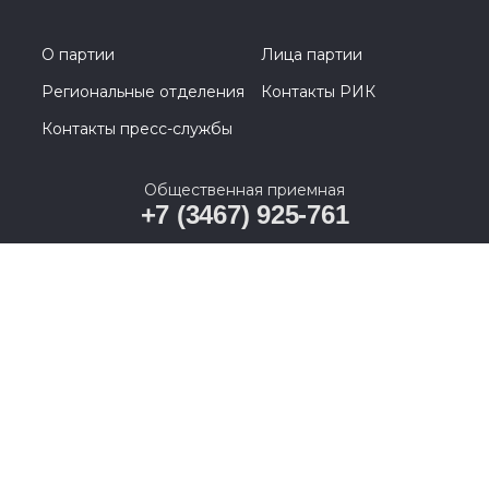
О партии
Лица партии
Региональные отделения
Контакты РИК
Контакты пресс-службы
Общественная приемная
+7 (3467) 925-761
628011, Ханты-Мансийский автономный округ –
Югра, г. Ханты-Мансийск, ул. Карла Маркса, д. 19А