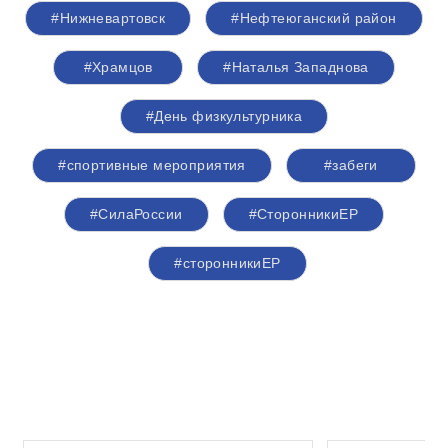
#Нижневартовск
#Нефтеюганский район
#Храмцов
#Наталья Западнова
#День физкультурника
#спортивные мероприятия
#забеги
#СилаРоссии
#СторонникиЕР
#сторонникиЕР