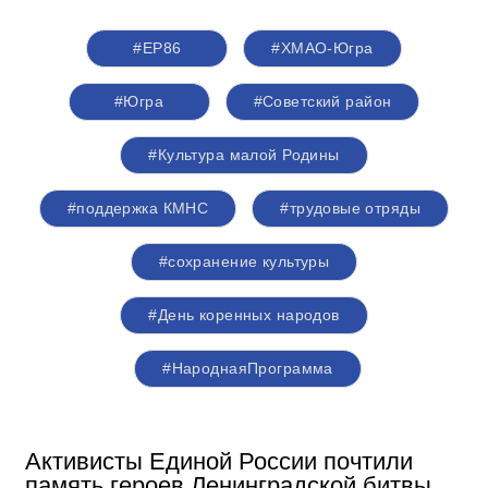
#ЕР86
#ХМАО-Югра
#Югра
#Советский район
#Культура малой Родины
#поддержка КМНС
#трудовые отряды
#сохранение культуры
#День коренных народов
#НароднаяПрограмма
Активисты Единой России почтили
память героев Ленинградской битвы