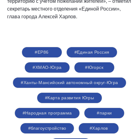
территорию с учётом пожеланий жителей», – отметил
секретарь местного отделения «Единой России»,
глава города Алексей Харлов.
#ЕР86
#Единая Россия
#ХМАО-Югра
#Югорск
#Ханты-Мансийский автономный округ-Югра
#Карта развития Югры
#Народная программа
#парки
#благоустройство
#Харлов