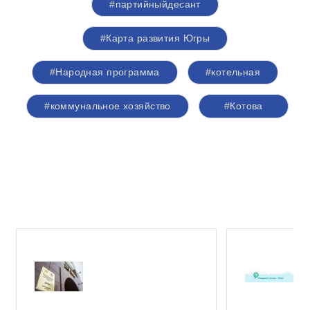
#партийныйдесант
#Карта развития Югры
#Народная программа
#котельная
#коммунальное хозяйство
#Котова