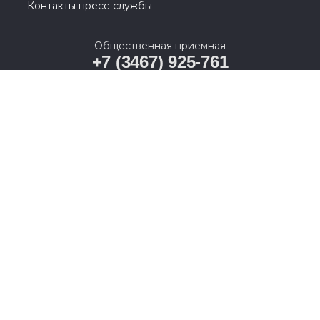
Контакты пресс-службы
Общественная приемная
+7 (3467) 925-761
628011, Ханты-Мансийский автономный округ –
Югра, г. Ханты-Мансийск, ул. Карла Маркса, д. 19А
© 2005-2026, Партия «Единая Россия». Все права защищены.
При полном или частичном использовании материалов
ссылка на ресурс обязательна.
Пользовательское соглашение
Политика конфиденциальности
Политика в отношении обработки персональных данных