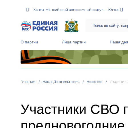
Ханты-Мансийский автономный округ — Югра
О партии
Лица партии
Наша дея
Местные общественные приемные Партии
Руководитель Региональной обще
Народная программа «Единой России»
Главная
Наша Деятельность
Новости
Участник
Участники СВО 
предновогодние