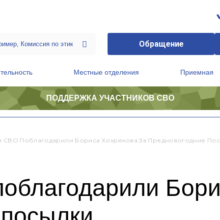
Обращение
тельность
Местные отделения
Приемная
ПОДДЕРЖКА УЧАСТНИКОВ СВО
ственной приемной Председателя Партии
Президиум регионального политического совета
и СВО Поблагодарили Бориса Хохрякова За Предновогодние По
поблагодарили Бори
 посылки