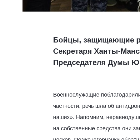
Бойцы, защищающие ро
Секретаря Ханты-Манс
Председателя Думы Ю
Военнослужащие поблагодарили 
частности, речь шла об антидр
наших». Напомним, неравнодушн
на собственные средства они за
носков. Позже югорчанки обрати