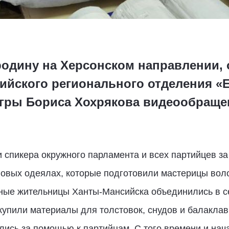
дину на Херсонском направлении, 
ийского регионального отделения «
гры Бориса Хохрякова видеообраще
спикера окружного парламента и всех партийцев за
оновых одеялах, которые подготовили мастерицы во
ые жительницы Ханты-Мансийска объединились в се
купили материалы для толстовок, снудов и балаклав
лись за помощью к партийцам. С того времени и нач