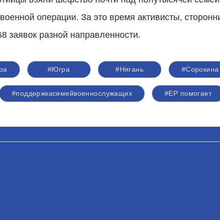
оенной операции. За это время активисты, сторонн
8 заявок разной направленности.
ра
#Югра
#Нягань
#Сорокина
#поддержкасемейвоеннослужащих
#ЕР помогает