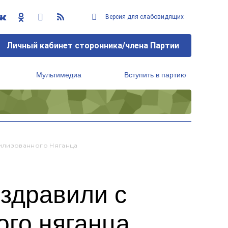
Версия для слабовидящих
Личный кабинет сторонника/члена Партии
Мультимедиа
Вступить в партию
Региональный исполнительный комитет
илизованного Няганца
здравили с
го няганца