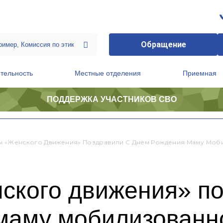
Обращение
тельность
Местные отделения
Приемная
ПОДДЕРЖКА УЧАСТНИКОВ СВО
ственной приемной Председателя Партии
Президиум регионального политического совета
ы «Женского Движения» Поздравили С Днём Рождения Маму Моб
ского движения» по
маму мобилизованно