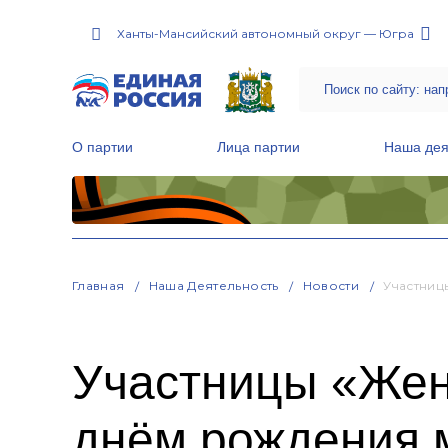
Ханты-Мансийский автономный округ — Югра
О партии
Лица партии
Наша дея
Местные общественные приемные Партии
Руководитель Региональной обще
Народная программа «Единой России»
Главная
Наша Деятельность
Новости
Участниц
Участницы «Жен
днём рождения 