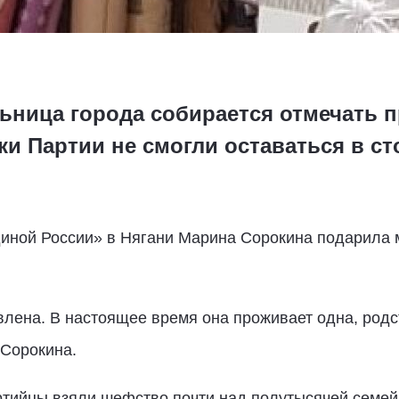
льница города собирается отмечать п
ки Партии не смогли оставаться в ст
иной России» в Нягани Марина Сорокина подарила
лена. В настоящее время она проживает одна, родс
 Сорокина.
тийцы взяли шефство почти над полутысячей семей,