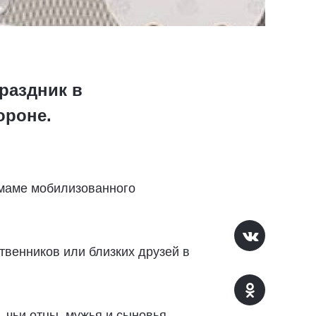
раздник в
ороне.
 маме мобилизованного
твенников или близких друзей в
 чьи отцы, мужья и сыновья