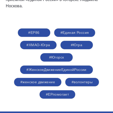
Носкова.
#ЕР86
#Единая Россия
#ХМАО-Югра
#Югра
#Югорск
#ЖенскоеДвижениеЕдинойРоссии
#женское движение
#волонтеры
#ЕРпомогает