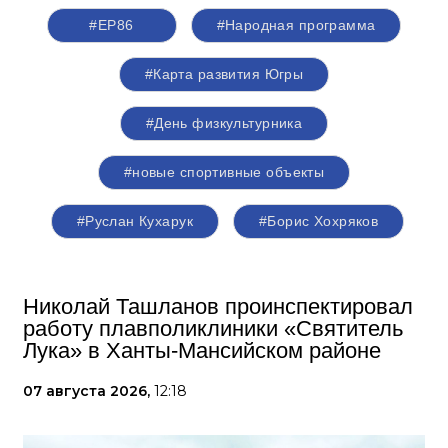
#ЕР86
#Народная программа
#Карта развития Югры
#День физкультурника
#новые спортивные объекты
#Руслан Кухарук
#Борис Хохряков
Николай Ташланов проинспектировал
работу плавполиклиники «Святитель
Лука» в Ханты-Мансийском районе
07 августа 2026,
12:18