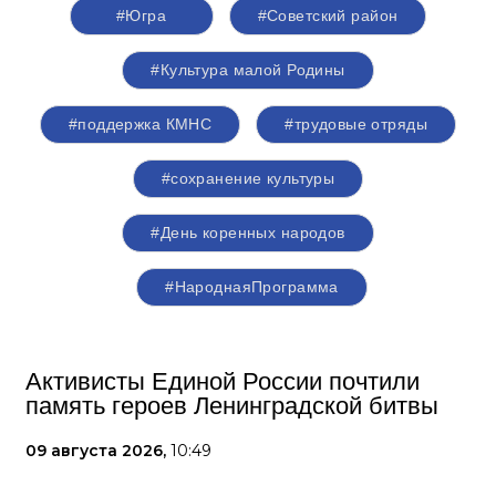
#Югра
#Советский район
#Культура малой Родины
#поддержка КМНС
#трудовые отряды
#сохранение культуры
#День коренных народов
#НароднаяПрограмма
Активисты Единой России почтили
память героев Ленинградской битвы
09 августа 2026,
10:49