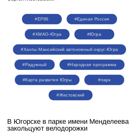
#ЕР86
#Единая Россия
#ХМАО-Югра
#Югра
#Ханты-Мансийский автономный округ-Югра
#Радужный
#Народная программа
#Карта развития Югры
#парк
#Жестовский
В Югорске в парке имени Менделеева
закольцуют велодорожки