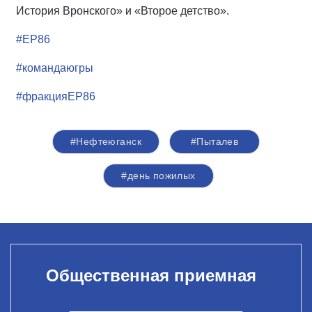
История Вронского» и «Второе детство».
#ЕР86
#командаюгры
#фракцияЕР86
#Нефтеюганск
#Пыталев
#день пожилых
Общественная приемная