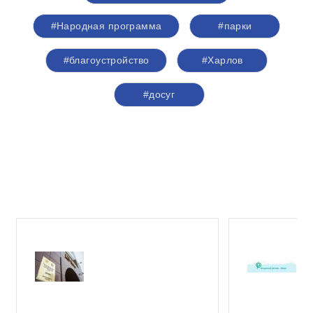
#Народная программа
#парки
#благоустройство
#Харлов
#досуг