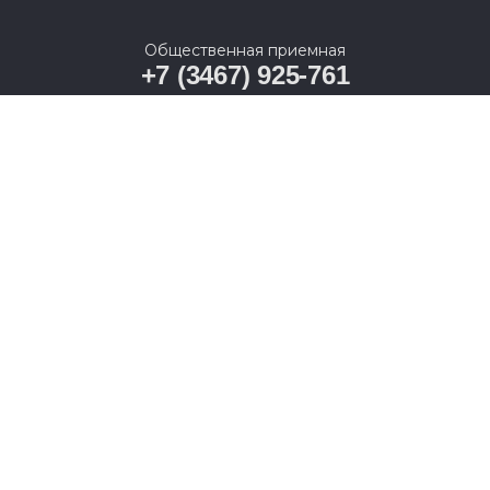
Общественная приемная
+7 (3467) 925-761
628011, Ханты-Мансийский автономный округ –
Югра, г. Ханты-Мансийск, ул. Карла Маркса, д. 19А
© 2005-2026, Партия «Единая Россия». Все права защищены.
При полном или частичном использовании материалов
ссылка на ресурс обязательна.
Пользовательское соглашение
Политика конфиденциальности
Политика в отношении обработки персональных данных
Согласие на обработку персональных данных