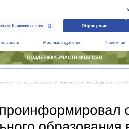
Обращение
тельность
Местные отделения
Приемная
ПОДДЕРЖКА УЧАСТНИКОВ СВО
ственной приемной Председателя Партии
Президиум регионального политического совета
еликий Проинформировал О Развитии Системы Дошкольного Об
 проинформировал о
ьного образования 