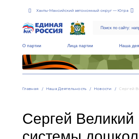
Ханты-Мансийский автономный округ — Югра
О партии
Лица партии
Наша дея
Местные общественные приемные Партии
Руководитель Региональной обще
Народная программа «Единой России»
Главная
Наша Деятельность
Новости
Сергей В
Сергей Великий
системы дошкол