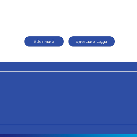
#Великий
#детские сады