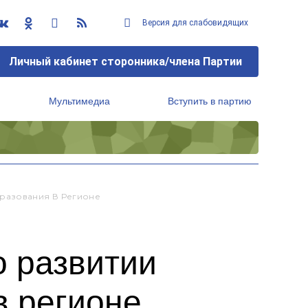
Версия для слабовидящих
Личный кабинет сторонника/члена Партии
Мультимедиа
Вступить в партию
Региональный исполнительный комитет
разования В Регионе
 развитии
в регионе