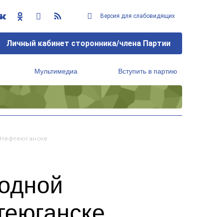
Версия для слабовидящих
Личный кабинет сторонника/члена Партии
Мультимедиа
Вступить в партию
Региональный исполнительный комитет
 Нефтеюганске
родной
теюганске