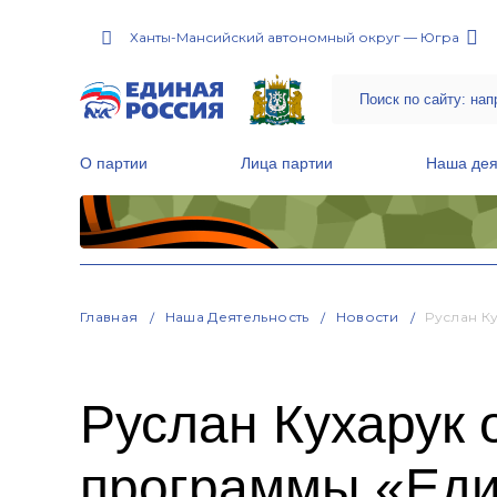
Ханты-Мансийский автономный округ — Югра
О партии
Лица партии
Наша дея
Местные общественные приемные Партии
Руководитель Региональной обще
Народная программа «Единой России»
Главная
Наша Деятельность
Новости
Руслан К
Руслан Кухарук
программы «Еди