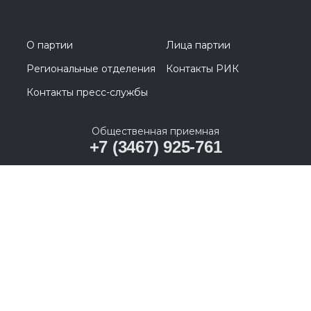
О партии
Лица партии
Региональные отделения
Контакты РИК
Контакты пресс-службы
Общественная приемная
+7 (3467) 925-761
628011, Ханты-Мансийский автономный округ –
Югра, г. Ханты-Мансийск, ул. Карла Маркса, д. 19А