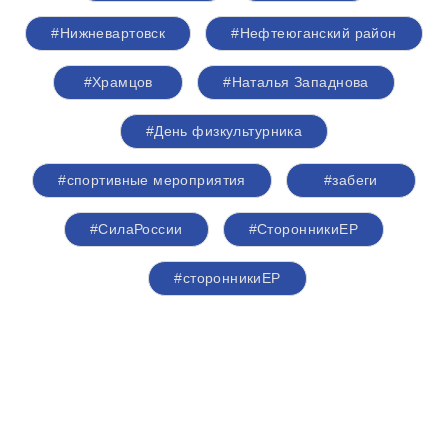
#Нижневартовск
#Нефтеюганский район
#Храмцов
#Наталья Западнова
#День физкультурника
#спортивные мероприятия
#забеги
#СилаРоссии
#СторонникиЕР
#сторонникиЕР