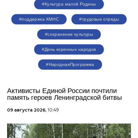
#Культура малой Родины
#поддержка КМНС
#трудовые отряды
#сохранение культуры
#День коренных народов
#НароднаяПрограмма
Активисты Единой России почтили
память героев Ленинградской битвы
09 августа 2026,
10:49