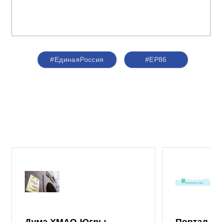
#ЕдинаяРоссия
#ЕР86