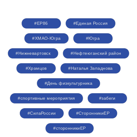
#ЕР86
#Единая Россия
#ХМАО-Югра
#Югра
#Нижневартовск
#Нефтеюганский район
#Храмцов
#Наталья Западнова
#День физкультурника
#спортивные мероприятия
#забеги
#СилаРоссии
#СторонникиЕР
#сторонникиЕР