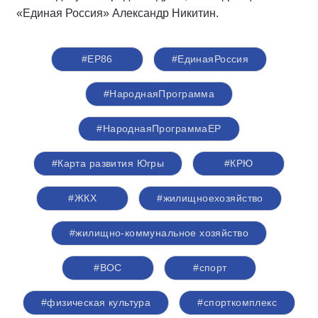
«Единая Россия» Александр Никитин.
#ЕР86
#ЕдинаяРоссия
#НароднаяПрограмма
#НароднаяПрограммаЕР
#Карта развития Югры
#КРЮ
#ЖКХ
#жилищноехозяйство
#жилищно-коммунальное хозяйство
#ВОС
#спорт
#физическая культура
#спорткомплекс