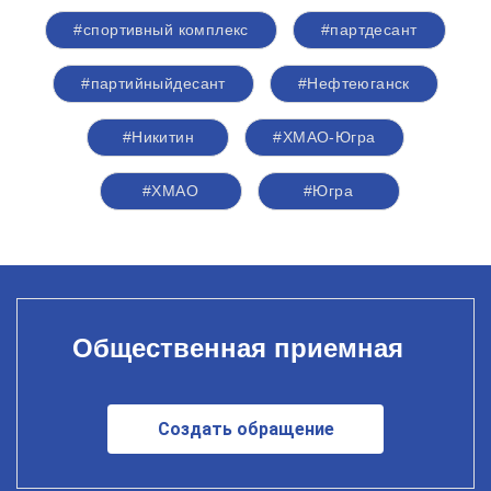
#спортивный комплекс
#партдесант
#партийныйдесант
#Нефтеюганск
#Никитин
#ХМАО-Югра
#ХМАО
#Югра
Общественная приемная
Создать обращение