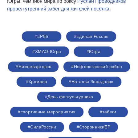
Югры, чемпион мира по боксу
Руслан Проводников
провёл утренний забег для жителей посёлка
.
#ЕР86
#Единая Россия
#ХМАО-Югра
#Югра
#Нижневартовск
#Нефтеюганский район
#Храмцов
#Наталья Западнова
#День физкультурника
#спортивные мероприятия
#забеги
#СилаРоссии
#СторонникиЕР