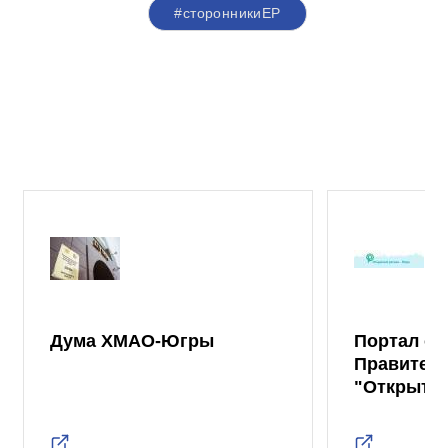
#сторонникиЕР
Дума ХМАО-Югры
Портал от
Правител
"Открыты