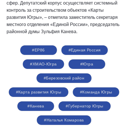
сфер. Депутатский корпус осуществляет системный
контроль за строительством объектов «Карты
развития Югры», – отметила заместитель секретаря
местного отделения «Единой России», председатель
районной думы Зульфия Канева.
#ЕР86
#Единая Россия
#ХМАО-Югра
#Югра
#Березовский район
#Карта развития Югры
#Команда Югры
#Канева
#Губернатор Югры
#Наталья Комарова