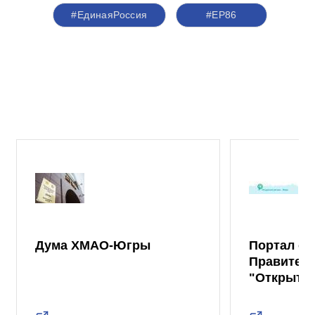
#ЕдинаяРоссия
#ЕР86
Дума ХМАО-Югры
Портал от
Правител
"Открыты