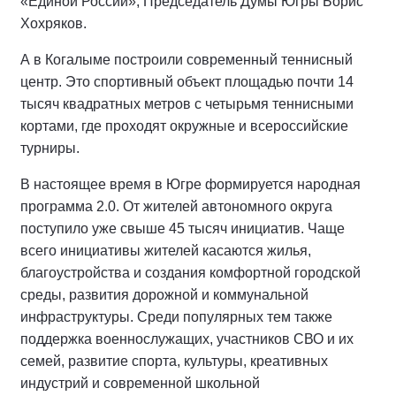
В Ваховске Нижневартовского района открыта
современная модульная лыжная база. Площадь
здания превышает 250 квадратных метров. Здесь
есть всё для тренировок и отдыха. На территории
объекта две лыжные петли по 3 километра. Трассы
готовы принять до 200 любителей спорта
одновременно.
В Нефтеюганске по народной программе, «Карте
развития Югры» благоустроили территорию лыжной
базы. Жители могут посещать объект круглый год.
Строители увеличили протяжённость велодорожек
больше чем в 1,5 раза, расширили прогулочную зону,
заасфальтировали тротуары и установили
современные светильники.