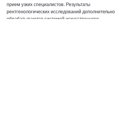
Николай Ташланов проинспектировал
работу плавполиклиники «Святитель
Лука» в Ханты-Мансийском районе
07 августа 2026,
12:18