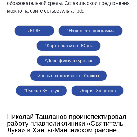
В столице Самотлора в числе социально значимых
проектов возвели центр лыжного спорта со
специализированным биатлонным стрельбищем на
16 мишеней и трассой в 2,3 километра. На трибунах
здесь могут разместиться практически 250 человек,
при этом созданы места и для маломобильных
зрителей.
«Это спортивное сооружение – результат
реализации народной программы «Единой России»,