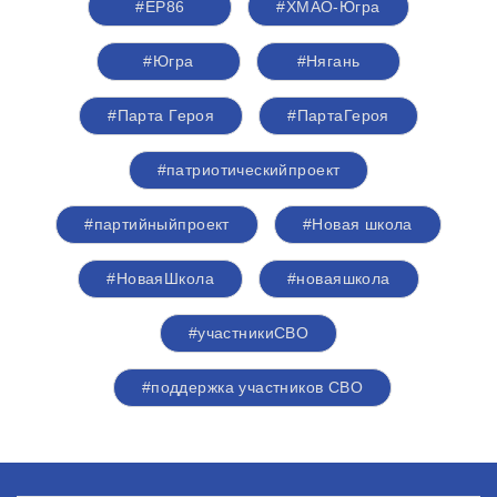
#ЕР86
#ХМАО-Югра
#Югра
#Нягань
#Парта Героя
#ПартаГероя
#патриотическийпроект
#партийныйпроект
#Новая школа
#НоваяШкола
#новаяшкола
#участникиСВО
#поддержка участников СВО