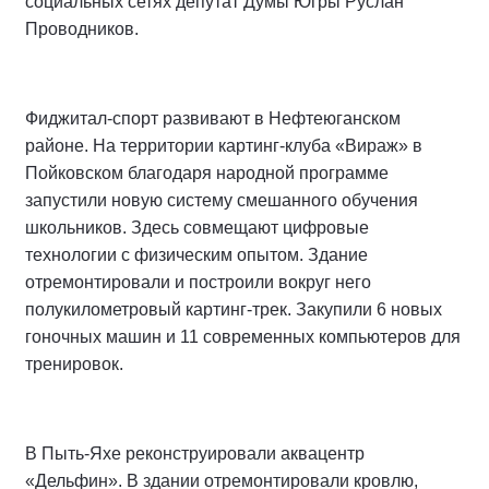
«Я очень признателен всем, кто был причастен к
этому делу. И если где-то в Арктике загораются глаза
у мальчишки, который впервые надел перчатки, –
значит, всё было не зря», – написал в своих
социальных сетях депутат Думы Югры Руслан
Проводников.
Фиджитал-спорт развивают в Нефтеюганском
районе. На территории картинг-клуба «Вираж» в
Пойковском благодаря народной программе