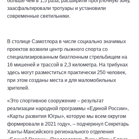
«Главная задача народной программы – действовать
в интересах людей. А это прежде всего создание
современной социальной инфраструктуры: школ,
больниц, спортивных комплексов, общественных
пространств. Именно такие объекты влияют на
качество жизни в городах и посёлках автономного
округа, становятся точками притяжения. Важно, что
они были построены в соответствии с запросом
югорчан, потому что при формировании программы
участвовали сами жители», – сказал Руслан Кухарук.