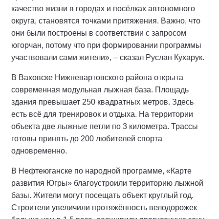
– универсальный спорткомплекс в микрорайоне
«Хоззона» площадью почти 4 тысячи квадратных
метров. Здесь оборудовали универсальный зал-
трансформер для волейбола, футбола, баскетбола и
современные тренировочные помещения.
Примечательно, что здесь занимаются как
воспитанники городских спортивных школ, так и
жители города в вечерние часы.
Деятельность спортивного учреждения весной этого
года оценили Губернатор Югры Руслан Кухарук и
Председатель Думы автономного округа Борис
Хохряков.