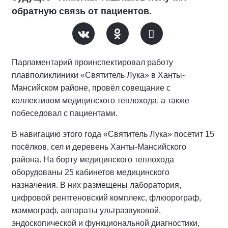
поддержка военнослужащих, участников СВО и их
семей, развитие спорта, культуры, креативных
индустрий и современной школьной
образовательной среды. Оставить свои предложения
можно на сайте естьрезультат.рф.
#ЕР86
#Народная программа
#Карта развития Югры
#День физкультурника
#новые спортивные объекты
#Руслан Кухарук
#Борис Хохряков