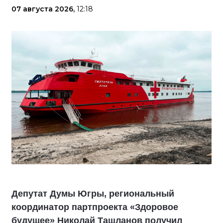
«Карты развития Югры», которую мы всем округом
формировали в 2021 году», – подчеркнул Секретарь
Ханты-Мансийского регионального отделения
«Единой России», Председатель Думы Югры Борис
Хохряков.
А в Когалыме построили современный теннисный
центр. Это спортивный объект площадью почти 14
тысяч квадратных метров с четырьмя теннисными
кортами, где проходят окружные и всероссийские
турниры.
В настоящее время в Югре формируется народная
программа 2.0. От жителей автономного округа
поступило уже свыше 45 тысяч инициатив. Чаще
всего инициативы жителей касаются жилья,
благоустройства и создания комфортной городской
среды, развития дорожной и коммунальной
инфраструктуры. Среди популярных тем также