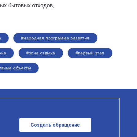
ых бытовых отходов,
а
#народная программа развития
она
#зона отдыха
#первый этап
ивные объекты
Создать обращение