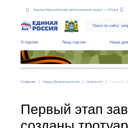
Ханты-Мансийский автономный округ — Югра
О партии
Лица партии
Наша дея
Местные общественные приемные Партии
Руководитель Региональной обще
Народная программа «Единой России»
Главная
Наша Деятельность
Новости
Первый Э
Первый этап за
созданы тротуар