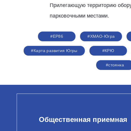
Прилегающую территорию обору
парковочными местами.
#ЕР86
#ХМАО-Югра
#Карта развития Югры
#КРЮ
#стоянка
Общественная приемная