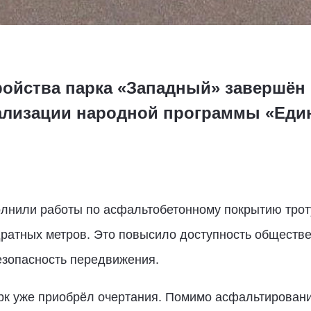
ройства парка «Западный» завершён 
еализации народной программы «Еди
олнили работы по асфальтобетонному покрытию трот
дратных метров. Это повысило доступность обществе
езопасность передвижения.
рк уже приобрёл очертания. Помимо асфальтирован