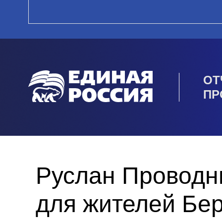
ОТ
ПР
Руслан Проводни
для жителей Бе