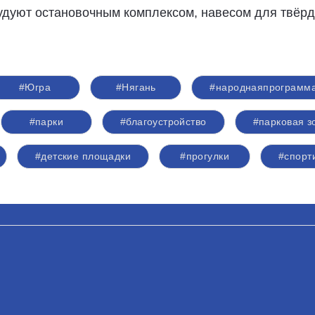
дуют остановочным комплексом, навесом для твёрд
#Югра
#Нягань
#народнаяпрограмм
#парки
#благоустройство
#парковая з
#детские площадки
#прогулки
#спорт