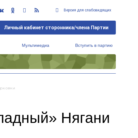
Версия для слабовидящих
Личный кабинет сторонника/члена Партии
Мультимедиа
Вступить в партию
Региональный исполнительный комитет
арковки
ападный» Нягани