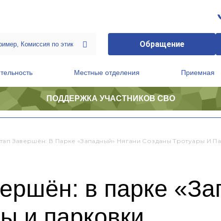
Обращение
тельность
Местные отделения
Приемная
ПОДДЕРЖКА УЧАСТНИКОВ СВО
ственной приемной Председателя Партии
Президиум регионального политического совета
тап Завершён: В Парке «Западный» Нягани Созданы Тротуары И П
вершён: в парке «З
ы и парковки