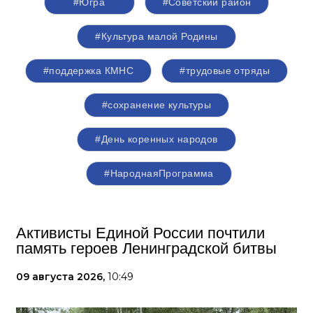
#Югра
#Советский район
#Культура малой Родины
#поддержка КМНС
#трудовые отряды
#сохранение культуры
#День коренных народов
#НароднаяПрограмма
Активисты Единой России почтили
память героев Ленинградской битвы
09 августа 2026,
10:49