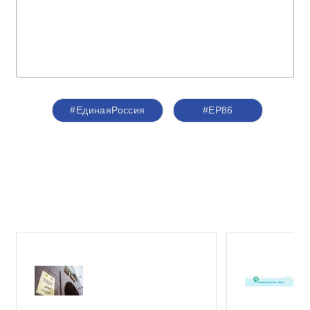
#ЕдинаяРоссия
#ЕР86