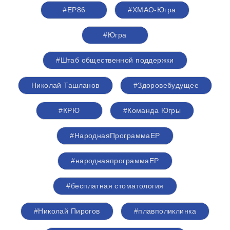
#ЕР86
#ХМАО-Югра
#Югра
#Штаб общественной поддержки
Николай Ташланов
#Здоровебудущее
#КРЮ
#Команда Югры
#НароднаяПрограммаЕР
#народнаяпрограммаЕР
#бесплатная стоматология
#Николай Пирогов
#плавполиклинка