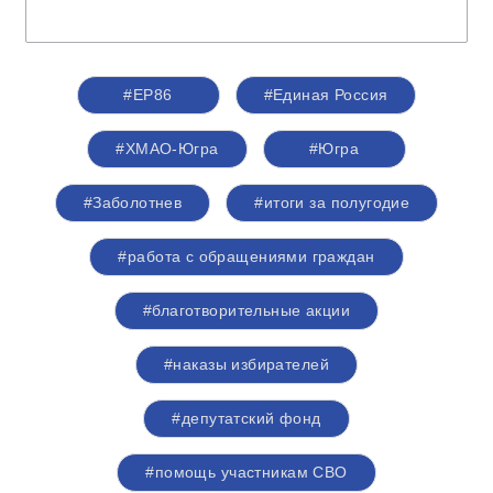
#ЕР86
#Единая Россия
#ХМАО-Югра
#Югра
#Заболотнев
#итоги за полугодие
#работа с обращениями граждан
#благотворительные акции
#наказы избирателей
#депутатский фонд
#помощь участникам СВО