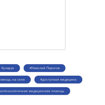
 Кухарук
#Николай Пирогов
помощь на селе
#доступная медицина
котехнологичная медицинская помощь