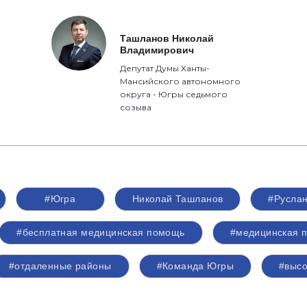
Ташланов Николай
Владимирович
Депутат Думы Ханты-
Мансийского автономного
округа - Югры седьмого
созыва
#Югра
Николай Ташланов
#Руслан
#бесплатная медицинская помощь
#медицинская 
#отдаленные районы
#Команда Югры
#высо