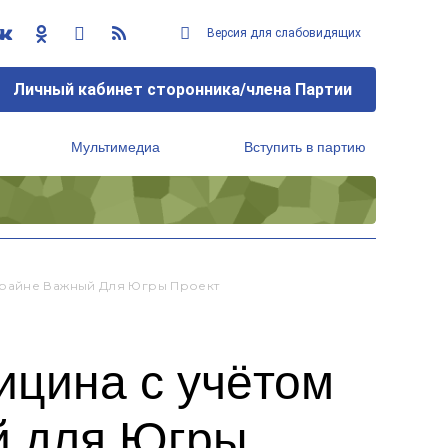
Версия для слабовидящих
Личный кабинет сторонника/члена Партии
Мультимедиа
Вступить в партию
Региональный исполнительный комитет
Крайне Важный Для Югры Проект
цина с учётом
й для Югры