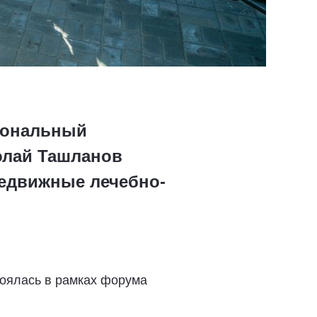
гиональный
олай Ташланов
редвижные лечебно-
тоялась в рамках форума