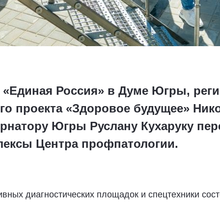
и «Единая Россия» в Думе Югры, ре
го проекта «Здоровое будущее» Ник
ернатору Югры Руслану Кухаруку пе
лексы Центра профпатологии.
ивных диагностических площадок и спецтехники сос