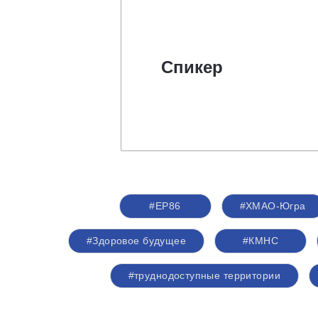
Спикер
#ЕР86
#ХМАО-Югра
#Здоровое будущее
#КМНС
#труднодоступные территории