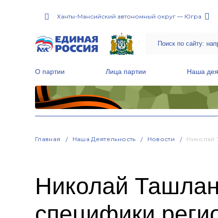
Ханты-Мансийский автономный округ — Югра
О партии
Лица партии
Наша дея
Местные общественные приемные Партии
Руководитель Региональной обще
Народная программа «Единой России»
Главная
Наша Деятельность
Новости
Николай 
Николай Ташлан
специфики реги