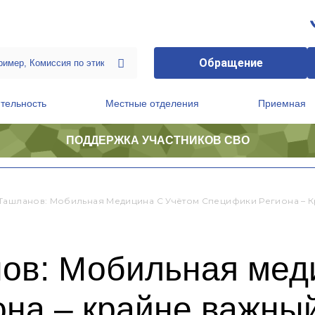
Обращение
тельность
Местные отделения
Приемная
ПОДДЕРЖКА УЧАСТНИКОВ СВО
ственной приемной Председателя Партии
Президиум регионального политического совета
Ташланов: Мобильная Медицина С Учётом Специфики Региона – 
ов: Мобильная меди
она – крайне важны